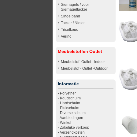
Siernagels / voor
Siernageltacker
Singelband
Tacker / Nieten
Tricotkous
Vering
Meubelstoffen Outlet
Meubelstof -Outlet - Indoor
Meubelstof - Outlet -Outdoor
Informatie
-
Polyether
-
Koudschuim
-
Hardschuim
-
Plukschuim
-
Diverse schuim
-
Aanbiedingen
-
Winkel
-
Zakelijke verkoop
-
Verzendkosten