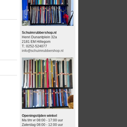
Schuimrubbershop.nl
Henri Dunantplein 32a
2181 EM Hillegom
T.: 0252-524077
info@schuimrubbershop.nl
Openingstijden winkel
Ma t/m vr 08:00 - 17:00 uur
Zaterdag 08:00 - 12:00 uur