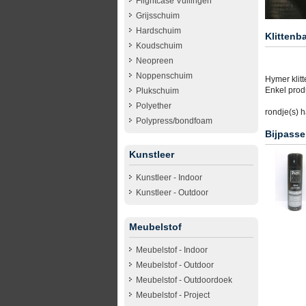
Flightcase Vullingen
Grijsschuim
Hardschuim
Klittenb
Koudschuim
Neopreen
Noppenschuim
Hymer klit
Enkel produ
Plukschuim
Polyether
rondje(s) 
Polypress/bondfoam
Bijpasse
Kunstleer
Kunstleer - Indoor
Kunstleer - Outdoor
Meubelstof
Meubelstof - Indoor
Meubelstof - Outdoor
Meubelstof - Outdoordoek
Meubelstof - Project