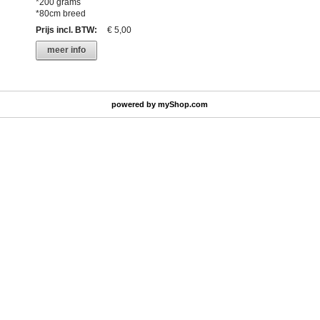
*200 grams
*80cm breed
Prijs incl. BTW
:
€ 5,00
meer info
powered by
myShop.com