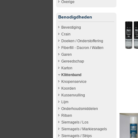
Overige
Benodigdheden
Bevestiging
Crain
Doeken / Onderstoffering
Fiberfill - Dacron / Watten
Garen
Gereedschap
Karton
Klittenband
Knopenservice
Koorden
Kussenvulling
Lijm
Onderhoudsmiddelen
Ritsen
Siernagels / Los
Siernagels / Markiesnagels
Siernagels / Strips