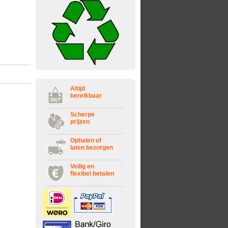
Altijd
bereikbaar
Scherpe
prijzen
Ophalen of
laten bezorgen
Veilig en
flexibel betalen