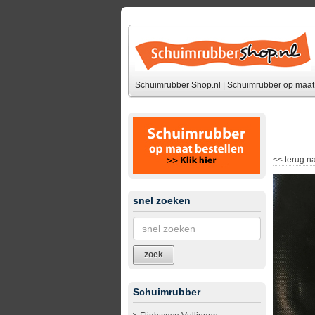
Schuimrubber Shop.nl | Schuimrubber op maat 
<<
terug na
snel zoeken
zoek
Schuimrubber