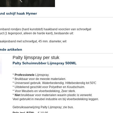
and schijf haak Hymer
tenband rondjes (hard kunststof) haakband voorzien van schroefgat
ct (1 tegenpool, alleen de harde kant), bestaande uit:
haakjesband met schroefgat, 45 mm. diameter, wit
nde artikelen
Palty lijmspray per stuk
Palty Schuimrubber Lijmspray 500ML
*
Professionele
Lijmspray.
* Bruikbaar voor de meeste materialen.
* Universeel gebruik. Waterbestendig. Hittebestendig tot 50'C
* Uitstekend geschikt voor Polyether en Koudschuim.
* Voor Meubels en vloerbedekking, Zeer sterk.
*
Niet
bruikbaar voor materialen waarin plastic is verwerkt.
Veel gebruikt in meubel industrie en bij vloerbedekking leggen.
Gebruiksaanwijzing Palty Lijmspray; zie bus.