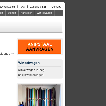
acyverklaring
FAQ
Zakelijk & B2B
Contact
den
Stoffen
Kunstleer
Winkelwagen
olgende
>>
Winkelwagen
winkelwagen is leeg
bekijk winkelwagen!