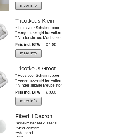
meer info
Tricotkous Klein
* Hoes voor Schuimrubber
* Vergemakkelijkt het vullen
* Minder slijtage Meubelstof
Prijs incl. BTW
:
€ 1,80
meer info
Tricotkous Groot
* Hoes voor Schuimrubber
* Vergemakkelijkt het vullen
* Minder slijtage Meubelstof
Prijs incl. BTW
:
€ 3,60
meer info
Fiberfill Dacron
*Afdekmateriaal kussens
*Meer comfort
*Ademend