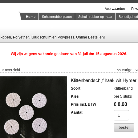
Voorwaarden
Priv
Home
Schuimrubberplaten
Schuimrubber op maat
Benodigdhe
Knipstaal-aanvragen
kopen, Polyether, Koudschuim en Polypress. Online Bestellen!
Wij zijn wegens vakantie gesloten van 31 juli t/m 15 augustus 2026.
ar overzicht
<<
vorige
v
Klittenbandschijf haak wit Hymer
Soort
Klittenband
Kies
per 5 stuks
€
8,00
Prijs incl. BTW
Aantal:
bestel