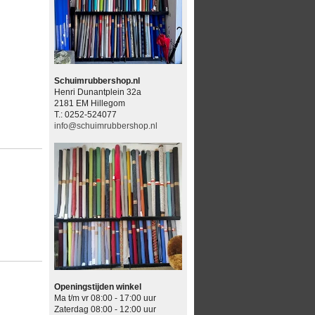
Schuimrubbershop.nl
Henri Dunantplein 32a
2181 EM Hillegom
T.: 0252-524077
info@schuimrubbershop.nl
Openingstijden winkel
Ma t/m vr 08:00 - 17:00 uur
Zaterdag 08:00 - 12:00 uur