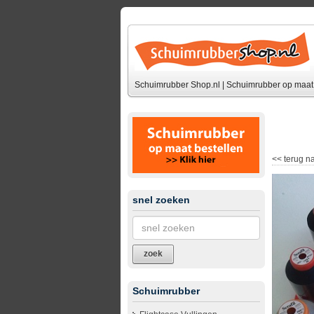
Schuimrubber Shop.nl | Schuimrubber op maat 
<<
terug na
snel zoeken
zoek
Schuimrubber