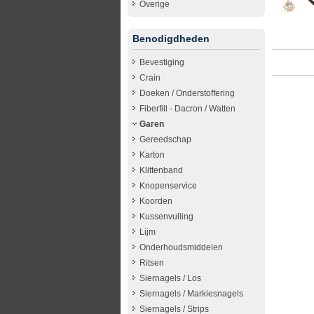
Overige
Benodigdheden
Bevestiging
Crain
Doeken / Onderstoffering
Fiberfill - Dacron / Watten
Garen
Gereedschap
Karton
Klittenband
Knopenservice
Koorden
Kussenvulling
Lijm
Onderhoudsmiddelen
Ritsen
Siernagels / Los
Siernagels / Markiesnagels
Siernagels / Strips