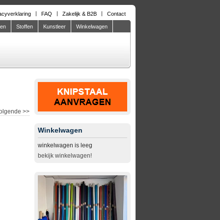
acyverklaring
FAQ
Zakelijk & B2B
Contact
den
Stoffen
Kunstleer
Winkelwagen
olgende
>>
Winkelwagen
winkelwagen is leeg
bekijk winkelwagen!