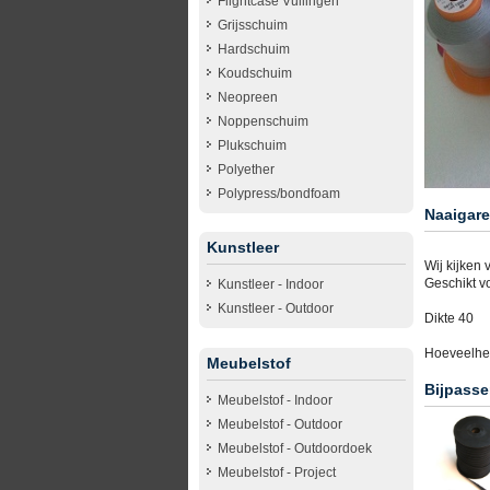
Flightcase Vullingen
Grijsschuim
Hardschuim
Koudschuim
Neopreen
Noppenschuim
Plukschuim
Polyether
Polypress/bondfoam
Naaigare
Kunstleer
Wij kijken 
Geschikt vo
Kunstleer - Indoor
Kunstleer - Outdoor
Dikte 40
Hoeveelhei
Meubelstof
Bijpasse
Meubelstof - Indoor
Meubelstof - Outdoor
Meubelstof - Outdoordoek
Meubelstof - Project