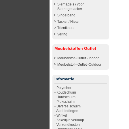
Siernagels / voor
Siernageltacker
Singelband
Tacker / Nieten
Tricotkous
Vering
Meubelstoffen Outlet
Meubelstof -Outlet - Indoor
Meubelstof - Outlet -Outdoor
Informatie
-
Polyether
-
Koudschuim
-
Hardschuim
-
Plukschuim
-
Diverse schuim
-
Aanbiedingen
-
Winkel
-
Zakelijke verkoop
-
Verzendkosten