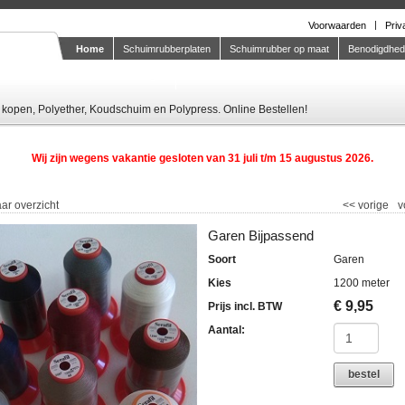
Voorwaarden
Priv
Home
Schuimrubberplaten
Schuimrubber op maat
Benodigdhe
Knipstaal-aanvragen
kopen, Polyether, Koudschuim en Polypress. Online Bestellen!
Wij zijn wegens vakantie gesloten van 31 juli t/m 15 augustus 2026.
ar overzicht
<<
vorige
v
Garen Bijpassend
Soort
Garen
Kies
1200 meter
€
9,95
Prijs incl. BTW
Aantal:
bestel