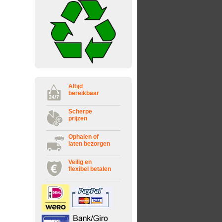
Altijd
bereikbaar
Scherpe
prijzen
Ophalen of
laten bezorgen
Veilig en
flexibel betalen