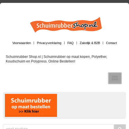
Voorwaarden
Privacyverklaring
FAQ
Zakelijk & B2B
Contact
Schuimrubber Shop.nl | Schuimrubber op maat kopen, Polyether,
Koudschuim en Polypress. Online Bestellen!
Toggle n