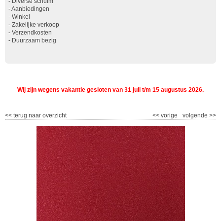
-
Diverse schuim
-
Aanbiedingen
-
Winkel
-
Zakelijke verkoop
-
Verzendkosten
-
Duurzaam bezig
Wij zijn wegens vakantie gesloten van 31 juli t/m 15 augustus 2026.
<<
terug naar overzicht
<<
vorige
volgende
>>