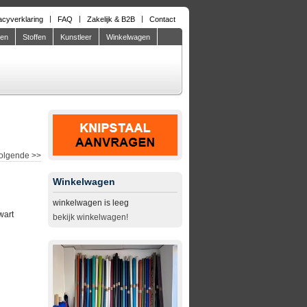
acyverklaring
FAQ
Zakelijk & B2B
Contact
den
Stoffen
Kunstleer
Winkelwagen
olgende
>>
Winkelwagen
winkelwagen is leeg
wart
bekijk winkelwagen!