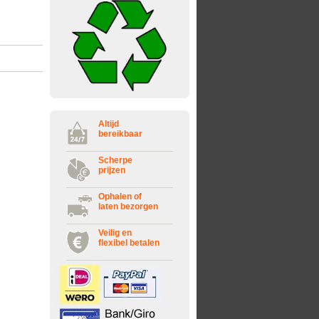
Altijd
bereikbaar
Scherpe
prijzen
Ophalen of
laten bezorgen
Veilig en
flexibel betalen