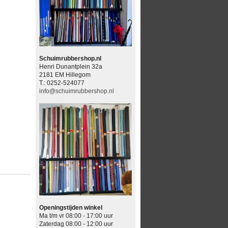
Schuimrubbershop.nl
Henri Dunantplein 32a
2181 EM Hillegom
T.: 0252-524077
info@schuimrubbershop.nl
Openingstijden winkel
Ma t/m vr 08:00 - 17:00 uur
Zaterdag 08:00 - 12:00 uur