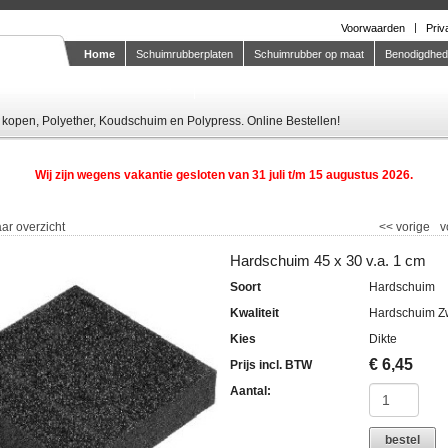
Voorwaarden
Priv
Home
Schuimrubberplaten
Schuimrubber op maat
Benodigdhe
Knipstaal-aanvragen
kopen, Polyether, Koudschuim en Polypress. Online Bestellen!
Wij zijn wegens vakantie gesloten van 31 juli t/m 15 augustus 2026.
ar overzicht
<<
vorige
v
Hardschuim 45 x 30 v.a. 1 cm
Soort
Hardschuim
Kwaliteit
Hardschuim Z
Kies
Dikte
€
6,45
Prijs incl. BTW
Aantal:
bestel