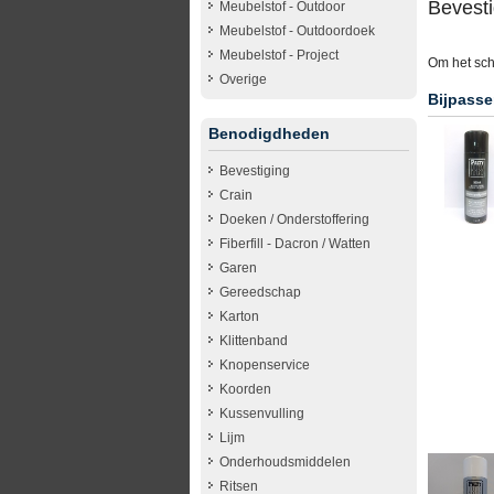
Bevesti
Meubelstof - Outdoor
Meubelstof - Outdoordoek
Meubelstof - Project
Om het sch
Overige
Bijpasse
Benodigdheden
Bevestiging
Crain
Doeken / Onderstoffering
Fiberfill - Dacron / Watten
Garen
Gereedschap
Karton
Klittenband
Knopenservice
Koorden
Kussenvulling
Lijm
Onderhoudsmiddelen
Ritsen