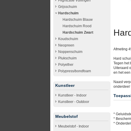
Flightcase Vullingen
Grijsschuim
Hardschuim
Hardschuim Blauw
Hardschuim Rood
Har
Hardschuim Zwart
Koudschuim
Neopreen
Afmeting 4
Noppenschuim
Plukschuim
Hard schuim
Tegen het 
Polyether
Uiteraard 
Polypress/bondfoam
en het een
Naast verp
Kunstleer
onderdeel v
Kunstleer - Indoor
Toepassi
Kunstleer - Outdoor
* Geluidsde
Meubelstof
* Bescherm
* Onderdele
Meubelstof - Indoor