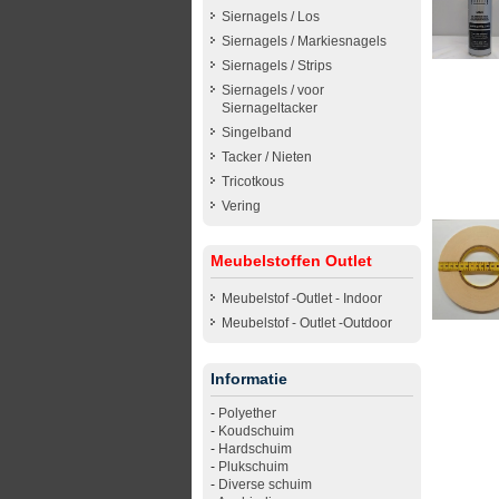
Siernagels / Los
Siernagels / Markiesnagels
Siernagels / Strips
Siernagels / voor
Siernageltacker
Singelband
Tacker / Nieten
Tricotkous
Vering
Meubelstoffen Outlet
Meubelstof -Outlet - Indoor
Meubelstof - Outlet -Outdoor
Informatie
-
Polyether
-
Koudschuim
-
Hardschuim
-
Plukschuim
-
Diverse schuim