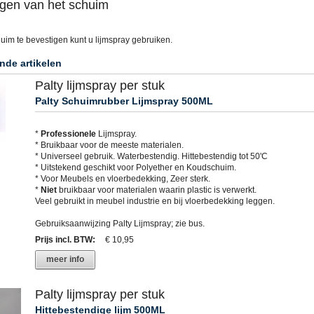
gen van het schuim
uim te bevestigen kunt u lijmspray gebruiken.
nde artikelen
Palty lijmspray per stuk
Palty Schuimrubber Lijmspray 500ML
*
Professionele
Lijmspray.
* Bruikbaar voor de meeste materialen.
* Universeel gebruik. Waterbestendig. Hittebestendig tot 50'C
* Uitstekend geschikt voor Polyether en Koudschuim.
* Voor Meubels en vloerbedekking, Zeer sterk.
*
Niet
bruikbaar voor materialen waarin plastic is verwerkt.
Veel gebruikt in meubel industrie en bij vloerbedekking leggen.
Gebruiksaanwijzing Palty Lijmspray; zie bus.
Prijs incl. BTW
:
€ 10,95
meer info
Palty lijmspray per stuk
Hittebestendige lijm 500ML