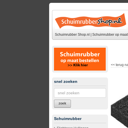
Schuimrubber Shop.nl | Schuimrubber op maat 
<<
terug na
snel zoeken
zoek
Schuimrubber