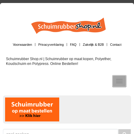
Voorwaarden
Privacyverklaring
FAQ
Zakelijk & B2B
Contact
Schuimrubber Shop.nl | Schuimrubber op maat kopen, Polyether,
Koudschuim en Polypress. Online Bestellen!
Toggle n