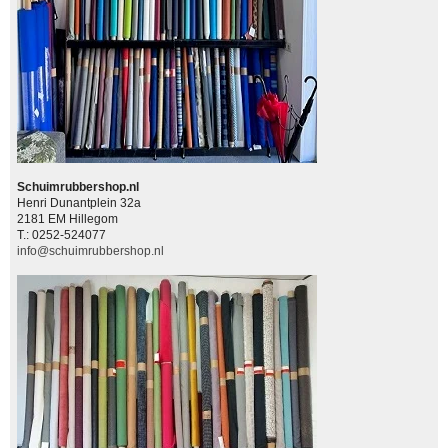
Schuimrubbershop.nl
Henri Dunantplein 32a
2181 EM Hillegom
T.: 0252-524077
info@schuimrubbershop.nl