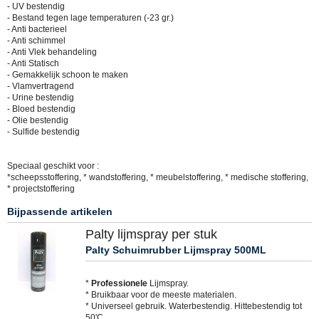
- UV bestendig
- Bestand tegen lage temperaturen (-23 gr.)
- Anti bacterieel
- Anti schimmel
- Anti Vlek behandeling
- Anti Statisch
- Gemakkelijk schoon te maken
- Vlamvertragend
- Urine bestendig
- Bloed bestendig
- Olie bestendig
- Sulfide bestendig
Speciaal geschikt voor :
*scheepsstoffering, * wandstoffering, * meubelstoffering, * medische stoffering,
* projectstoffering
Bijpassende artikelen
Palty lijmspray per stuk
Palty Schuimrubber Lijmspray 500ML
*
Professionele
Lijmspray.
* Bruikbaar voor de meeste materialen.
* Universeel gebruik. Waterbestendig. Hittebestendig tot
50'C