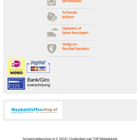
bereikbaar
Scherpe
prijzen
Ophalen of
laten bezorgen
Veilig en
flexibel betalen
Schuimrubbershop.nl © 2018 | Onderdeel van Toff Webwinkels