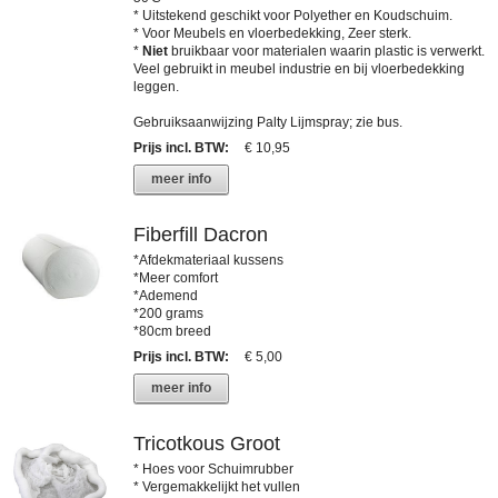
* Uitstekend geschikt voor Polyether en Koudschuim.
* Voor Meubels en vloerbedekking, Zeer sterk.
*
Niet
bruikbaar voor materialen waarin plastic is verwerkt.
Veel gebruikt in meubel industrie en bij vloerbedekking
leggen.
Gebruiksaanwijzing Palty Lijmspray; zie bus.
Prijs incl. BTW
:
€ 10,95
meer info
Fiberfill Dacron
*Afdekmateriaal kussens
*Meer comfort
*Ademend
*200 grams
*80cm breed
Prijs incl. BTW
:
€ 5,00
meer info
Tricotkous Groot
* Hoes voor Schuimrubber
* Vergemakkelijkt het vullen