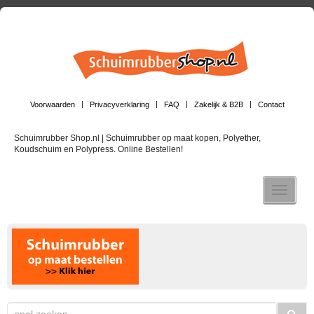
Voorwaarden
Privacyverklaring
FAQ
Zakelijk & B2B
Contact
Schuimrubber Shop.nl | Schuimrubber op maat kopen, Polyether,
Koudschuim en Polypress. Online Bestellen!
Toggle n