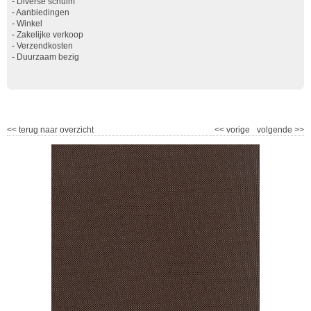
-
Diverse schuim
-
Aanbiedingen
-
Winkel
-
Zakelijke verkoop
-
Verzendkosten
-
Duurzaam bezig
<<
terug naar overzicht
<<
vorige
volgende
>>