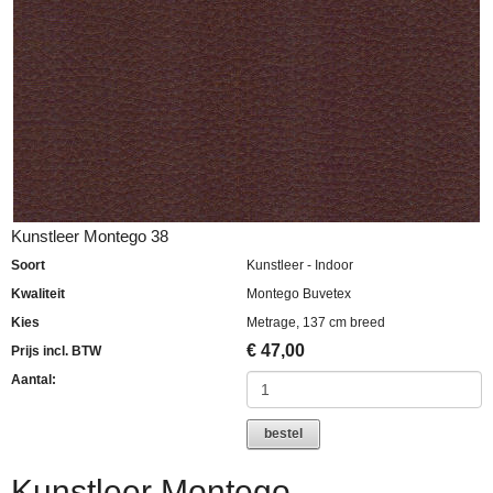
Kunstleer Montego 38
Soort
Kunstleer - Indoor
Kwaliteit
Montego Buvetex
Kies
Metrage, 137 cm breed
€
47,00
Prijs incl. BTW
Aantal:
bestel
Kunstleer Montego