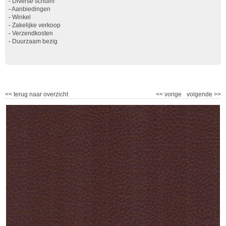
-
Diverse schuim
-
Aanbiedingen
-
Winkel
-
Zakelijke verkoop
-
Verzendkosten
-
Duurzaam bezig
<<
terug naar overzicht
<<
vorige
volgende
>>