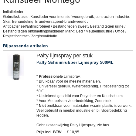
Imitatieleder
Gebruiksklasse: Kunstleder voor intensief woongebruik, contract en industrie.
Skai. Behandeling: Brandvertragend-brandwerend /
Antibacterieel/antimicrobieel / Bestand tegen zweet / Bestand tegen urine /
Bestand tegen ontsmettingsmiddelen Markt: Bed / Meubelindustrie / Office /
Project/contract / Zorg/revalidatie
Bijpassende artikelen
Palty lijmspray per stuk
Palty Schuimrubber Lijmspray 500ML
*
Professionele
Lijmspray.
* Bruikbaar voor de meeste materialen.
* Universeel gebruik. Waterbestendig. Hittebestendig tot
50'C
* Uitstekend geschikt voor Polyether en Koudschuim.
* Voor Meubels en vloerbedekking, Zeer sterk.
*
Niet
bruikbaar voor materialen waarin plastic is verwerkt.
Veel gebruikt in meubel industrie en bij vloerbedekking
leggen.
Gebruiksaanwijzing Palty Lijmspray; zie bus.
Prijs incl. BTW
:
€ 10,95