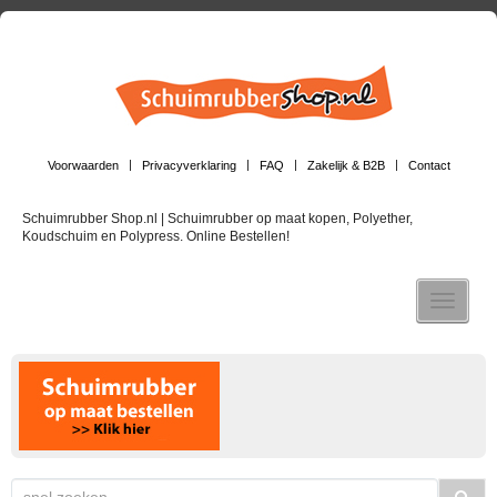
Voorwaarden
Privacyverklaring
FAQ
Zakelijk & B2B
Contact
Schuimrubber Shop.nl | Schuimrubber op maat kopen, Polyether,
Koudschuim en Polypress. Online Bestellen!
Toggle n