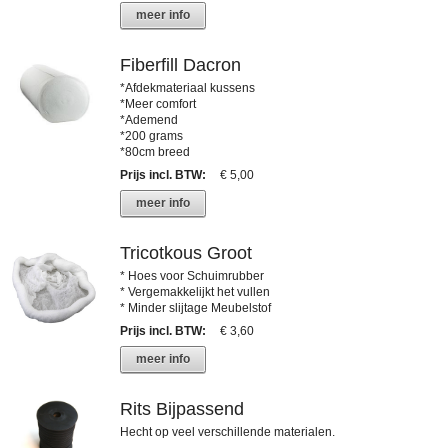
meer info
Fiberfill Dacron
*Afdekmateriaal kussens
*Meer comfort
*Ademend
*200 grams
*80cm breed
Prijs incl. BTW
:
€ 5,00
meer info
Tricotkous Groot
* Hoes voor Schuimrubber
* Vergemakkelijkt het vullen
* Minder slijtage Meubelstof
Prijs incl. BTW
:
€ 3,60
meer info
Rits Bijpassend
Hecht op veel verschillende materialen.