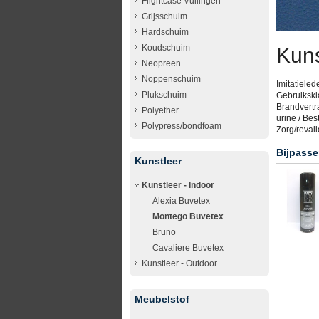
Flightcase Vullingen
Grijsschuim
Hardschuim
Koudschuim
Kuns
Neopreen
Noppenschuim
Imitatieled
Plukschuim
Gebruikskla
Brandvertr
Polyether
urine / Bes
Polypress/bondfoam
Zorg/revali
Bijpasse
Kunstleer
Kunstleer - Indoor
Alexia Buvetex
Montego Buvetex
Bruno
Cavaliere Buvetex
Kunstleer - Outdoor
Meubelstof