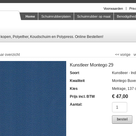
Voorwaarden
Priv
Home
Schuimrubberplaten
Schuimrubber op maat
Benodigdhe
Knipstaal-aanvragen
kopen, Polyether, Koudschuim en Polypress. Online Bestellen!
ar overzicht
<<
vorige
v
Kunstleer Montego 29
Soort
Kunstleer - In
Kwaliteit
Montego Buve
Kies
Metrage, 137 
€
47,00
Prijs incl. BTW
Aantal:
bestel