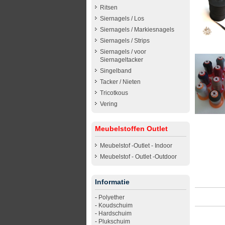
Ritsen
Siernagels / Los
Siernagels / Markiesnagels
Siernagels / Strips
Siernagels / voor
Siernageltacker
Singelband
Tacker / Nieten
Tricotkous
Vering
Meubelstoffen Outlet
Meubelstof -Outlet - Indoor
Meubelstof - Outlet -Outdoor
Informatie
-
Polyether
-
Koudschuim
-
Hardschuim
-
Plukschuim