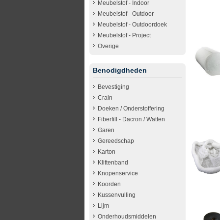
Meubelstof - Indoor
Meubelstof - Outdoor
Meubelstof - Outdoordoek
Meubelstof - Project
Overige
Benodigdheden
Bevestiging
Crain
Doeken / Onderstoffering
Fiberfill - Dacron / Watten
Garen
Gereedschap
Karton
Klittenband
Knopenservice
Koorden
Kussenvulling
Lijm
Onderhoudsmiddelen