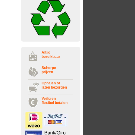
Altijd
bereikbaar
Scherpe
prijzen
Ophalen of
laten bezorgen
Veilig en
flexibel betalen