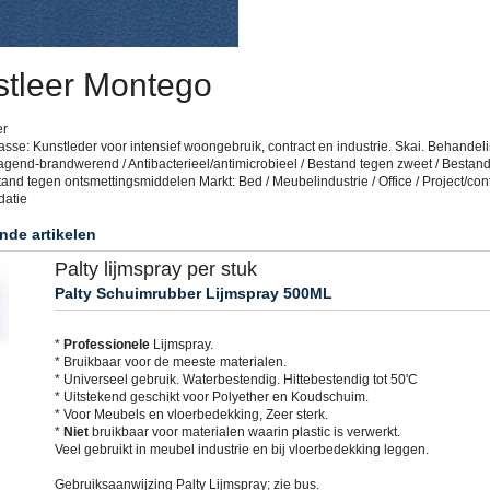
tleer Montego
er
sse: Kunstleder voor intensief woongebruik, contract en industrie. Skai. Behandeli
agend-brandwerend / Antibacterieel/antimicrobieel / Bestand tegen zweet / Bestan
tand tegen ontsmettingsmiddelen Markt: Bed / Meubelindustrie / Office / Project/cont
datie
nde artikelen
Palty lijmspray per stuk
Palty Schuimrubber Lijmspray 500ML
*
Professionele
Lijmspray.
* Bruikbaar voor de meeste materialen.
* Universeel gebruik. Waterbestendig. Hittebestendig tot 50'C
* Uitstekend geschikt voor Polyether en Koudschuim.
* Voor Meubels en vloerbedekking, Zeer sterk.
*
Niet
bruikbaar voor materialen waarin plastic is verwerkt.
Veel gebruikt in meubel industrie en bij vloerbedekking leggen.
Gebruiksaanwijzing Palty Lijmspray; zie bus.