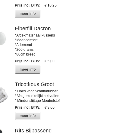
Prijs incl. BTW
:
€ 10,95
meer info
Fiberfill Dacron
*Afdekmateriaal kussens
*Meer comfort
*Ademend
*200 grams
*80cm breed
Prijs incl. BTW
:
€ 5,00
meer info
Tricotkous Groot
* Hoes voor Schuimrubber
* Vergemakkelijkt het vullen
* Minder slijtage Meubelstof
Prijs incl. BTW
:
€ 3,60
meer info
Rits Bijpassend