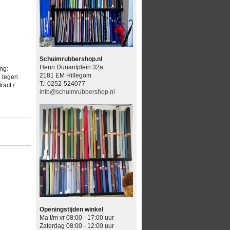
Schuimrubbershop.nl
Henri Dunantplein 32a
ng:
2181 EM Hillegom
d tegen
T.: 0252-524077
ract /
info@schuimrubbershop.nl
Openingstijden winkel
Ma t/m vr 08:00 - 17:00 uur
Zaterdag 08:00 - 12:00 uur