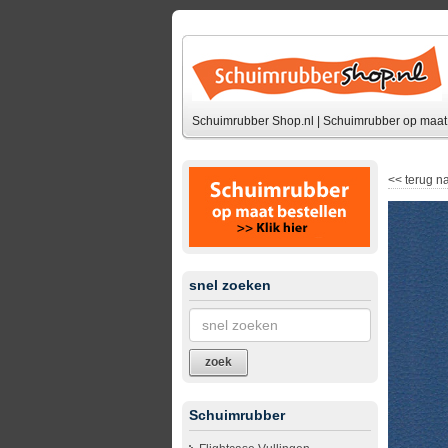
Schuimrubber Shop.nl | Schuimrubber op maat 
<<
terug na
snel zoeken
zoek
Schuimrubber