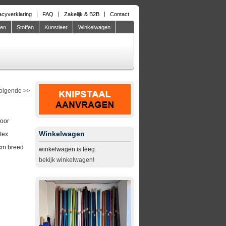
acyverklaring
FAQ
Zakelijk & B2B
Contact
den
Stoffen
Kunstleer
Winkelwagen
olgende
>>
door
Winkelwagen
tex
cm breed
winkelwagen is leeg
bekijk winkelwagen!