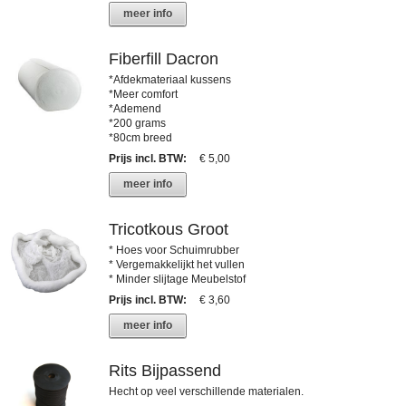
meer info
Fiberfill Dacron
*Afdekmateriaal kussens
*Meer comfort
*Ademend
*200 grams
*80cm breed
Prijs incl. BTW
:
€ 5,00
meer info
Tricotkous Groot
* Hoes voor Schuimrubber
* Vergemakkelijkt het vullen
* Minder slijtage Meubelstof
Prijs incl. BTW
:
€ 3,60
meer info
Rits Bijpassend
Hecht op veel verschillende materialen.