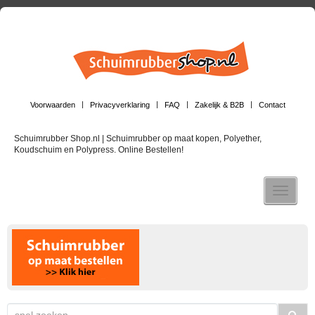
Voorwaarden
Privacyverklaring
FAQ
Zakelijk & B2B
Contact
Schuimrubber Shop.nl | Schuimrubber op maat kopen, Polyether,
Koudschuim en Polypress. Online Bestellen!
Toggle n