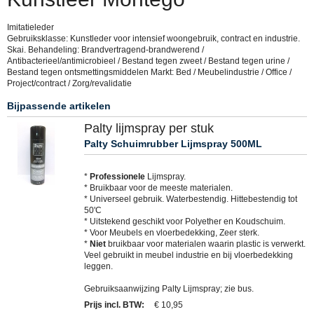
Imitatieleder
Gebruiksklasse: Kunstleder voor intensief woongebruik, contract en industrie.
Skai. Behandeling: Brandvertragend-brandwerend /
Antibacterieel/antimicrobieel / Bestand tegen zweet / Bestand tegen urine /
Bestand tegen ontsmettingsmiddelen Markt: Bed / Meubelindustrie / Office /
Project/contract / Zorg/revalidatie
Bijpassende artikelen
Palty lijmspray per stuk
Palty Schuimrubber Lijmspray 500ML
*
Professionele
Lijmspray.
* Bruikbaar voor de meeste materialen.
* Universeel gebruik. Waterbestendig. Hittebestendig tot
50'C
* Uitstekend geschikt voor Polyether en Koudschuim.
* Voor Meubels en vloerbedekking, Zeer sterk.
*
Niet
bruikbaar voor materialen waarin plastic is verwerkt.
Veel gebruikt in meubel industrie en bij vloerbedekking
leggen.
Gebruiksaanwijzing Palty Lijmspray; zie bus.
Prijs incl. BTW
:
€ 10,95