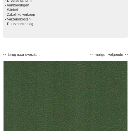
-
Diverse schuim
-
Aanbiedingen
-
Winkel
-
Zakelijke verkoop
-
Verzendkosten
-
Duurzaam bezig
<<
terug naar overzicht
<<
vorige
volgende
>>