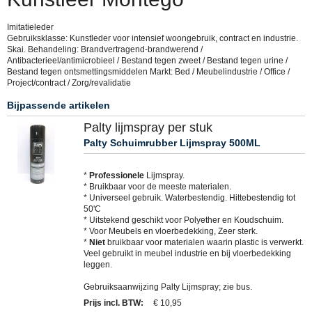
Imitatieleder
Gebruiksklasse: Kunstleder voor intensief woongebruik, contract en industrie.
Skai. Behandeling: Brandvertragend-brandwerend /
Antibacterieel/antimicrobieel / Bestand tegen zweet / Bestand tegen urine /
Bestand tegen ontsmettingsmiddelen Markt: Bed / Meubelindustrie / Office /
Project/contract / Zorg/revalidatie
Bijpassende artikelen
Palty lijmspray per stuk
Palty Schuimrubber Lijmspray 500ML
*
Professionele
Lijmspray.
* Bruikbaar voor de meeste materialen.
* Universeel gebruik. Waterbestendig. Hittebestendig tot
50'C
* Uitstekend geschikt voor Polyether en Koudschuim.
* Voor Meubels en vloerbedekking, Zeer sterk.
*
Niet
bruikbaar voor materialen waarin plastic is verwerkt.
Veel gebruikt in meubel industrie en bij vloerbedekking
leggen.
Gebruiksaanwijzing Palty Lijmspray; zie bus.
Prijs incl. BTW
:
€ 10,95