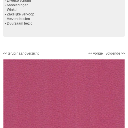
-
Diverse schuim
-
Aanbiedingen
-
Winkel
-
Zakelijke verkoop
-
Verzendkosten
-
Duurzaam bezig
<<
terug naar overzicht
<<
vorige
volgende
>>