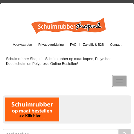
Voorwaarden
Privacyverklaring
FAQ
Zakelijk & B2B
Contact
Schuimrubber Shop.nl | Schuimrubber op maat kopen, Polyether,
Koudschuim en Polypress. Online Bestellen!
Toggle n