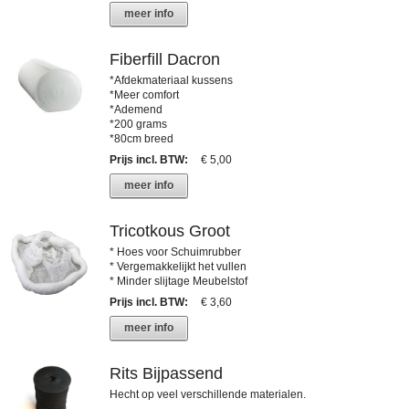
meer info
Fiberfill Dacron
*Afdekmateriaal kussens
*Meer comfort
*Ademend
*200 grams
*80cm breed
Prijs incl. BTW
:
€ 5,00
meer info
Tricotkous Groot
* Hoes voor Schuimrubber
* Vergemakkelijkt het vullen
* Minder slijtage Meubelstof
Prijs incl. BTW
:
€ 3,60
meer info
Rits Bijpassend
Hecht op veel verschillende materialen.