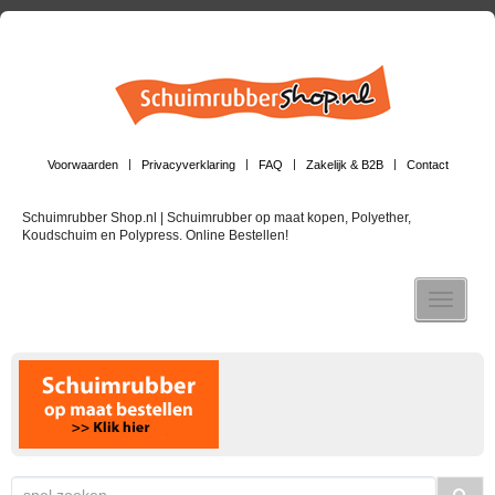
Voorwaarden
Privacyverklaring
FAQ
Zakelijk & B2B
Contact
Schuimrubber Shop.nl | Schuimrubber op maat kopen, Polyether,
Koudschuim en Polypress. Online Bestellen!
Toggle n