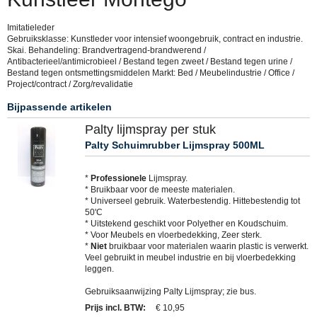
Imitatieleder
Gebruiksklasse: Kunstleder voor intensief woongebruik, contract en industrie.
Skai. Behandeling: Brandvertragend-brandwerend /
Antibacterieel/antimicrobieel / Bestand tegen zweet / Bestand tegen urine /
Bestand tegen ontsmettingsmiddelen Markt: Bed / Meubelindustrie / Office /
Project/contract / Zorg/revalidatie
Bijpassende artikelen
Palty lijmspray per stuk
Palty Schuimrubber Lijmspray 500ML
*
Professionele
Lijmspray.
* Bruikbaar voor de meeste materialen.
* Universeel gebruik. Waterbestendig. Hittebestendig tot
50'C
* Uitstekend geschikt voor Polyether en Koudschuim.
* Voor Meubels en vloerbedekking, Zeer sterk.
*
Niet
bruikbaar voor materialen waarin plastic is verwerkt.
Veel gebruikt in meubel industrie en bij vloerbedekking
leggen.
Gebruiksaanwijzing Palty Lijmspray; zie bus.
Prijs incl. BTW
:
€ 10,95