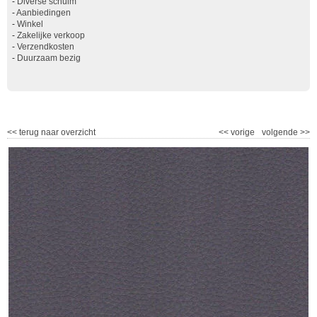
-
Diverse schuim
-
Aanbiedingen
-
Winkel
-
Zakelijke verkoop
-
Verzendkosten
-
Duurzaam bezig
<<
terug naar overzicht
<<
vorige
volgende
>>