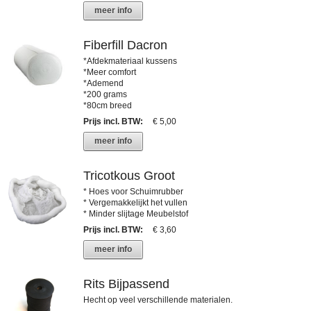
meer info
Fiberfill Dacron
*Afdekmateriaal kussens
*Meer comfort
*Ademend
*200 grams
*80cm breed
Prijs incl. BTW
:
€ 5,00
meer info
Tricotkous Groot
* Hoes voor Schuimrubber
* Vergemakkelijkt het vullen
* Minder slijtage Meubelstof
Prijs incl. BTW
:
€ 3,60
meer info
Rits Bijpassend
Hecht op veel verschillende materialen.