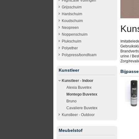
Flightcase Vullingen
Grijsschuim
Hardschuim
Koudschuim
Kuns
Neopreen
Noppenschuim
Plukschuim
Imitatieled
Gebruikskla
Polyether
Brandvertr
Polypress/bondfoam
urine / Bes
Zorg/revali
Kunstleer
Bijpasse
Kunstleer - Indoor
Alexia Buvetex
Montego Buvetex
Bruno
Cavaliere Buvetex
Kunstleer - Outdoor
Meubelstof