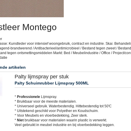
tleer Montego
er
sse: Kunstleder voor intensief woongebruik, contract en industrie. Skai. Behandeli
agend-brandwerend / Antibacterieel/antimicrobieel / Bestand tegen zweet / Bestan
tand tegen ontsmettingsmiddelen Markt: Bed / Meubelindustrie / Office / Project/cont
datie
nde artikelen
Palty lijmspray per stuk
Palty Schuimrubber Lijmspray 500ML
*
Professionele
Lijmspray.
* Bruikbaar voor de meeste materialen.
* Universeel gebruik. Waterbestendig. Hittebestendig tot 50'C
* Uitstekend geschikt voor Polyether en Koudschuim.
* Voor Meubels en vloerbedekking, Zeer sterk.
*
Niet
bruikbaar voor materialen waarin plastic is verwerkt.
Veel gebruikt in meubel industrie en bij vloerbedekking leggen.