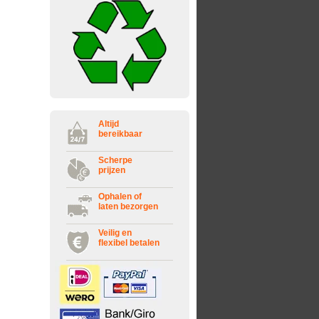
Altijd
bereikbaar
Scherpe
prijzen
Ophalen of
laten bezorgen
Veilig en
flexibel betalen