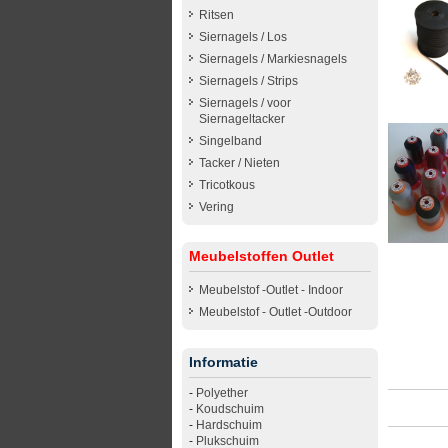
Ritsen
Siernagels / Los
Siernagels / Markiesnagels
Siernagels / Strips
Siernagels / voor
Siernageltacker
Singelband
Tacker / Nieten
Tricotkous
Vering
Meubelstoffen Outlet
Meubelstof -Outlet - Indoor
Meubelstof - Outlet -Outdoor
Informatie
-
Polyether
-
Koudschuim
-
Hardschuim
-
Plukschuim