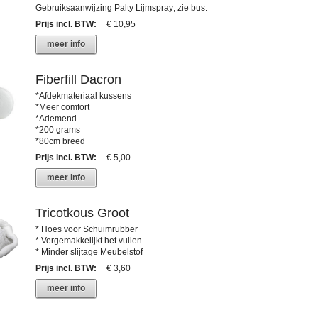
Gebruiksaanwijzing Palty Lijmspray; zie bus.
Prijs incl. BTW
:
€ 10,95
meer info
Fiberfill Dacron
*Afdekmateriaal kussens
*Meer comfort
*Ademend
*200 grams
*80cm breed
Prijs incl. BTW
:
€ 5,00
meer info
Tricotkous Groot
* Hoes voor Schuimrubber
* Vergemakkelijkt het vullen
* Minder slijtage Meubelstof
Prijs incl. BTW
:
€ 3,60
meer info