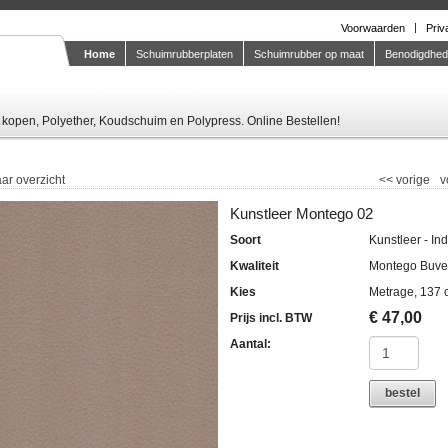
Voorwaarden
Priv
Home
Schuimrubberplaten
Schuimrubber op maat
Benodigdhe
Knipstaal-aanvragen
kopen, Polyether, Koudschuim en Polypress. Online Bestellen!
ar overzicht
<<
vorige
v
Kunstleer Montego 02
Soort
Kunstleer - In
Kwaliteit
Montego Buve
Kies
Metrage, 137 
€
47,00
Prijs incl. BTW
Aantal:
bestel