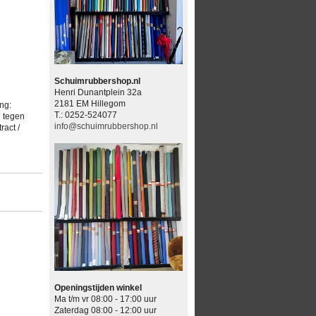
Schuimrubbershop.nl
Henri Dunantplein 32a
2181 EM Hillegom
ng:
T.: 0252-524077
d tegen
info@schuimrubbershop.nl
ract /
Openingstijden winkel
Ma t/m vr 08:00 - 17:00 uur
Zaterdag 08:00 - 12:00 uur