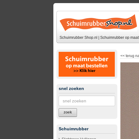
Schuimrubber Shop.nl | Schuimrubber op maat 
<<
terug na
snel zoeken
zoek
Schuimrubber