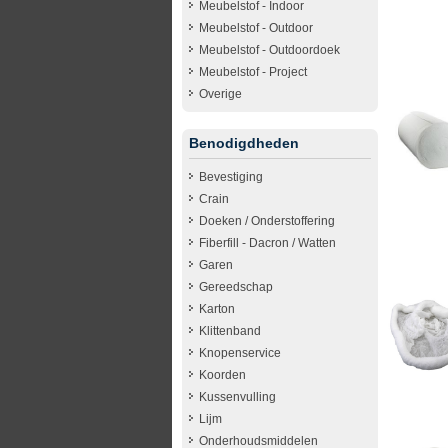
Meubelstof - Indoor
Meubelstof - Outdoor
Meubelstof - Outdoordoek
Meubelstof - Project
Overige
Benodigdheden
Bevestiging
Crain
Doeken / Onderstoffering
Fiberfill - Dacron / Watten
Garen
Gereedschap
Karton
Klittenband
Knopenservice
Koorden
Kussenvulling
Lijm
Onderhoudsmiddelen