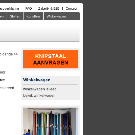
acyverklaring
FAQ
Zakelijk & B2B
Contact
den
Stoffen
Kunstleer
Winkelwagen
olgende
>>
door
Winkelwagen
tex
cm breed
winkelwagen is leeg
bekijk winkelwagen!