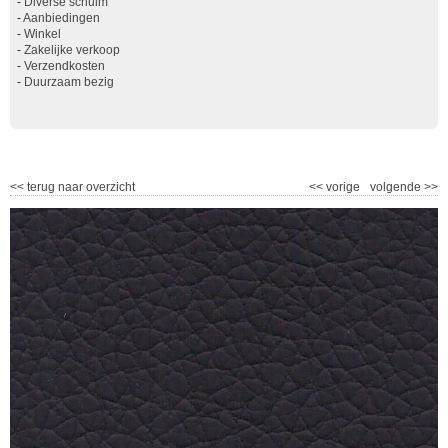
-
Diverse schuim
-
Aanbiedingen
-
Winkel
-
Zakelijke verkoop
-
Verzendkosten
-
Duurzaam bezig
<<
terug naar overzicht
<<
vorige
volgende
>>