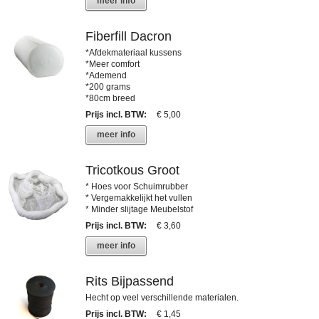
meer info
Fiberfill Dacron
*Afdekmateriaal kussens
*Meer comfort
*Ademend
*200 grams
*80cm breed
Prijs incl. BTW
:
€ 5,00
meer info
Tricotkous Groot
* Hoes voor Schuimrubber
* Vergemakkelijkt het vullen
* Minder slijtage Meubelstof
Prijs incl. BTW
:
€ 3,60
meer info
Rits Bijpassend
Hecht op veel verschillende materialen.
Prijs incl. BTW
:
€ 1,45