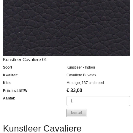
Kunstleer Cavaliere 01
Soort
Kunstleer - Indoor
Kwaliteit
Cavaliere Buvetex
Kies
Metrage, 137 cm breed
€
33,00
Prijs incl. BTW
Aantal:
bestel
Kunstleer Cavaliere