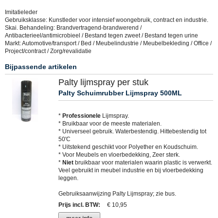
Imitatieleder
Gebruiksklasse: Kunstleder voor intensief woongebruik, contract en industrie.
Skai. Behandeling: Brandvertragend-brandwerend /
Antibacterieel/antimicrobieel / Bestand tegen zweet / Bestand tegen urine
Markt: Automotive/transport / Bed / Meubelindustrie / Meubelbekleding / Office /
Project/contract / Zorg/revalidatie
Bijpassende artikelen
Palty lijmspray per stuk
Palty Schuimrubber Lijmspray 500ML
*
Professionele
Lijmspray.
* Bruikbaar voor de meeste materialen.
* Universeel gebruik. Waterbestendig. Hittebestendig tot
50'C
* Uitstekend geschikt voor Polyether en Koudschuim.
* Voor Meubels en vloerbedekking, Zeer sterk.
*
Niet
bruikbaar voor materialen waarin plastic is verwerkt.
Veel gebruikt in meubel industrie en bij vloerbedekking
leggen.
Gebruiksaanwijzing Palty Lijmspray; zie bus.
Prijs incl. BTW
:
€ 10,95