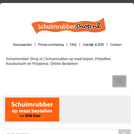
Voorwaarden
Privacyverklaring
FAQ
Zakelijk & B2B
Contact
Schuimrubber Shop.nl | Schuimrubber op maat kopen, Polyether,
Koudschuim en Polypress. Online Bestellen!
Toggle n