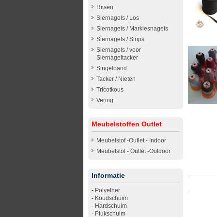
Ritsen
Siernagels / Los
Siernagels / Markiesnagels
Siernagels / Strips
Siernagels / voor
Siernageltacker
Singelband
Tacker / Nieten
Tricotkous
Vering
Meubelstoffen Outlet
Meubelstof -Outlet - Indoor
Meubelstof - Outlet -Outdoor
Informatie
-
Polyether
-
Koudschuim
-
Hardschuim
-
Plukschuim