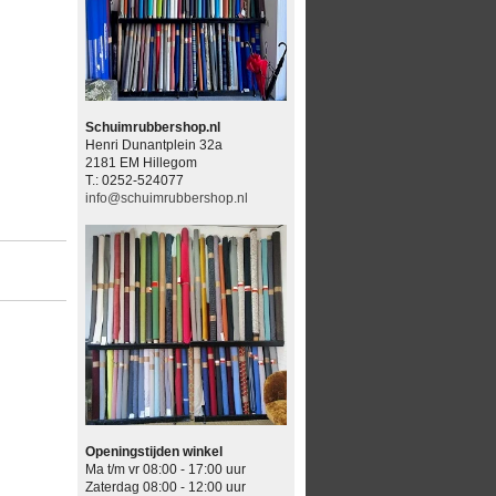
Schuimrubbershop.nl
Henri Dunantplein 32a
2181 EM Hillegom
T.: 0252-524077
info@schuimrubbershop.nl
Openingstijden winkel
Ma t/m vr 08:00 - 17:00 uur
Zaterdag 08:00 - 12:00 uur