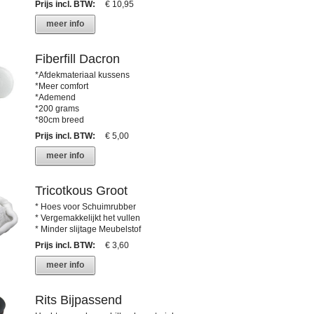
Prijs incl. BTW
:
€ 10,95
meer info
Fiberfill Dacron
*Afdekmateriaal kussens
*Meer comfort
*Ademend
*200 grams
*80cm breed
Prijs incl. BTW
:
€ 5,00
meer info
Tricotkous Groot
* Hoes voor Schuimrubber
* Vergemakkelijkt het vullen
* Minder slijtage Meubelstof
Prijs incl. BTW
:
€ 3,60
meer info
Rits Bijpassend