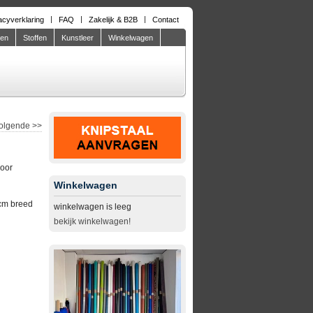
acyverklaring
FAQ
Zakelijk & B2B
Contact
den
Stoffen
Kunstleer
Winkelwagen
olgende
>>
door
Winkelwagen
cm breed
winkelwagen is leeg
bekijk winkelwagen!