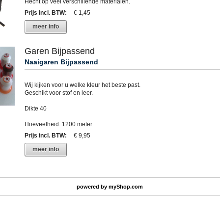
Hecht op veel verschillende materialen.
Prijs incl. BTW
:
€ 1,45
meer info
Garen Bijpassend
Naaigaren Bijpassend
Wij kijken voor u welke kleur het beste past.
Geschikt voor stof en leer.
Dikte 40
Hoeveelheid: 1200 meter
Prijs incl. BTW
:
€ 9,95
meer info
powered by
myShop.com