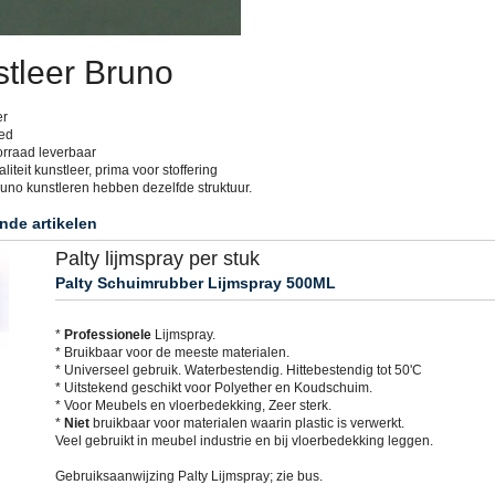
tleer Bruno
er
ed
orraad leverbaar
liteit kunstleer, prima voor stoffering
runo kunstleren hebben dezelfde struktuur.
nde artikelen
Palty lijmspray per stuk
Palty Schuimrubber Lijmspray 500ML
*
Professionele
Lijmspray.
* Bruikbaar voor de meeste materialen.
* Universeel gebruik. Waterbestendig. Hittebestendig tot 50'C
* Uitstekend geschikt voor Polyether en Koudschuim.
* Voor Meubels en vloerbedekking, Zeer sterk.
*
Niet
bruikbaar voor materialen waarin plastic is verwerkt.
Veel gebruikt in meubel industrie en bij vloerbedekking leggen.
Gebruiksaanwijzing Palty Lijmspray; zie bus.