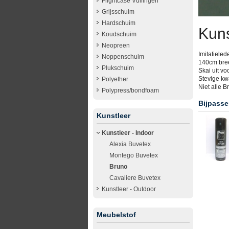
Flightcase Vullingen
Grijsschuim
Hardschuim
Kuns
Koudschuim
Neopreen
Imitatieled
Noppenschuim
140cm bre
Plukschuim
Skai uit vo
Stevige kwa
Polyether
Niet alle B
Polypress/bondfoam
Bijpasse
Kunstleer
Kunstleer - Indoor
Alexia Buvetex
Montego Buvetex
Bruno
Cavaliere Buvetex
Kunstleer - Outdoor
Meubelstof