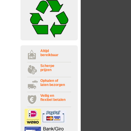
Altijd
bereikbaar
Scherpe
prijzen
Ophalen of
laten bezorgen
Veilig en
flexibel betalen