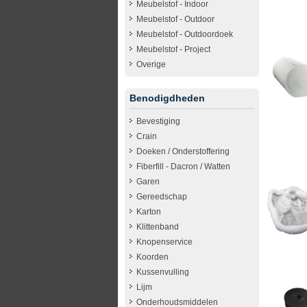
Meubelstof - Indoor
Meubelstof - Outdoor
Meubelstof - Outdoordoek
Meubelstof - Project
Overige
Benodigdheden
Bevestiging
Crain
Doeken / Onderstoffering
Fiberfill - Dacron / Watten
Garen
Gereedschap
Karton
Klittenband
Knopenservice
Koorden
Kussenvulling
Lijm
Onderhoudsmiddelen