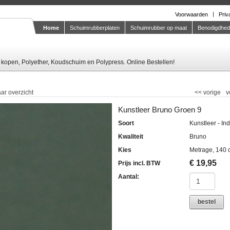
Voorwaarden
Priv
Home
Schuimrubberplaten
Schuimrubber op maat
Benodigdhe
Knipstaal-aanvragen
kopen, Polyether, Koudschuim en Polypress. Online Bestellen!
ar overzicht
<<
vorige
v
Kunstleer Bruno Groen 9
Soort
Kunstleer - In
Kwaliteit
Bruno
Kies
Metrage, 140 
€
19,95
Prijs incl. BTW
Aantal:
bestel