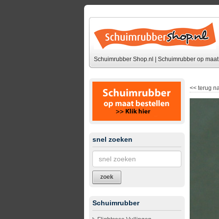
Schuimrubber Shop.nl | Schuimrubber op maat 
<<
terug na
snel zoeken
zoek
Schuimrubber