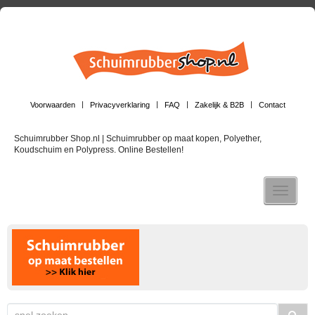
Voorwaarden
Privacyverklaring
FAQ
Zakelijk & B2B
Contact
Schuimrubber Shop.nl | Schuimrubber op maat kopen, Polyether,
Koudschuim en Polypress. Online Bestellen!
Toggle n