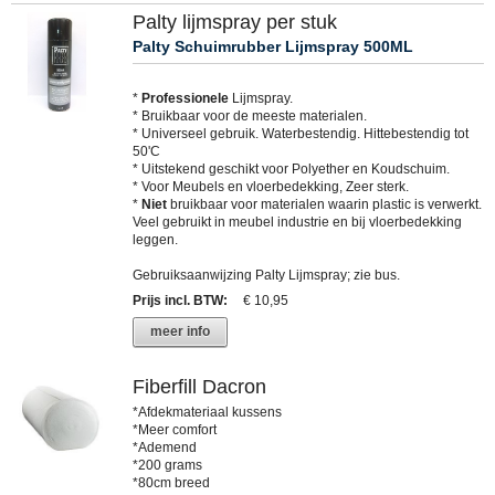
Palty lijmspray per stuk
Palty Schuimrubber Lijmspray 500ML
*
Professionele
Lijmspray.
* Bruikbaar voor de meeste materialen.
* Universeel gebruik. Waterbestendig. Hittebestendig tot
50'C
* Uitstekend geschikt voor Polyether en Koudschuim.
* Voor Meubels en vloerbedekking, Zeer sterk.
*
Niet
bruikbaar voor materialen waarin plastic is verwerkt.
Veel gebruikt in meubel industrie en bij vloerbedekking
leggen.
Gebruiksaanwijzing Palty Lijmspray; zie bus.
Prijs incl. BTW
:
€ 10,95
meer info
Fiberfill Dacron
*Afdekmateriaal kussens
*Meer comfort
*Ademend
*200 grams
*80cm breed