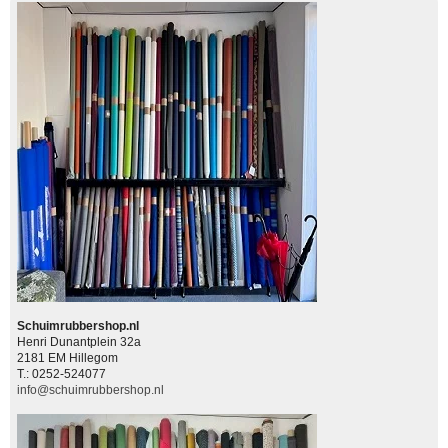
Schuimrubbershop.nl
Henri Dunantplein 32a
2181 EM Hillegom
T.: 0252-524077
info@schuimrubbershop.nl