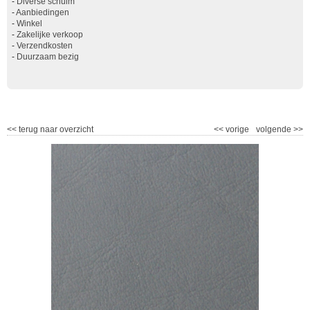
-
Diverse schuim
-
Aanbiedingen
-
Winkel
-
Zakelijke verkoop
-
Verzendkosten
-
Duurzaam bezig
<<
terug naar overzicht
<<
vorige
volgende
>>