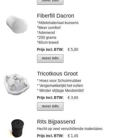
meer info
Fiberfill Dacron
*Afdekmateriaal kussens
*Meer comfort
*Ademend
*200 grams
*80cm breed
Prijs incl. BTW
:
€ 5,00
meer info
Tricotkous Groot
* Hoes voor Schuimrubber
* Vergemakkelijkt het vullen
* Minder slijtage Meubelstof
Prijs incl. BTW
:
€ 3,60
meer info
Rits Bijpassend
Hecht op veel verschillende materialen.
Prijs incl. BTW
:
€ 1,45