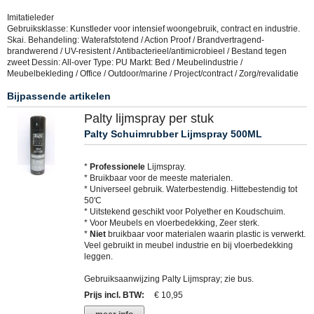
Imitatieleder
Gebruiksklasse: Kunstleder voor intensief woongebruik, contract en industrie.
Skai. Behandeling: Waterafstotend / Action Proof / Brandvertragend-
brandwerend / UV-resistent / Antibacterieel/antimicrobieel / Bestand tegen
zweet Dessin: All-over Type: PU Markt: Bed / Meubelindustrie /
Meubelbekleding / Office / Outdoor/marine / Project/contract / Zorg/revalidatie
Bijpassende artikelen
Palty lijmspray per stuk
Palty Schuimrubber Lijmspray 500ML
*
Professionele
Lijmspray.
* Bruikbaar voor de meeste materialen.
* Universeel gebruik. Waterbestendig. Hittebestendig tot
50'C
* Uitstekend geschikt voor Polyether en Koudschuim.
* Voor Meubels en vloerbedekking, Zeer sterk.
*
Niet
bruikbaar voor materialen waarin plastic is verwerkt.
Veel gebruikt in meubel industrie en bij vloerbedekking
leggen.
Gebruiksaanwijzing Palty Lijmspray; zie bus.
Prijs incl. BTW
:
€ 10,95