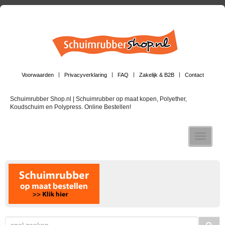
Voorwaarden
Privacyverklaring
FAQ
Zakelijk & B2B
Contact
Schuimrubber Shop.nl | Schuimrubber op maat kopen, Polyether,
Koudschuim en Polypress. Online Bestellen!
Toggle n