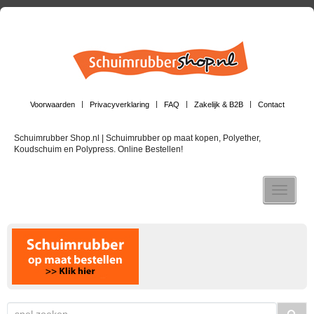
Voorwaarden
Privacyverklaring
FAQ
Zakelijk & B2B
Contact
Schuimrubber Shop.nl | Schuimrubber op maat kopen, Polyether,
Koudschuim en Polypress. Online Bestellen!
Toggle n