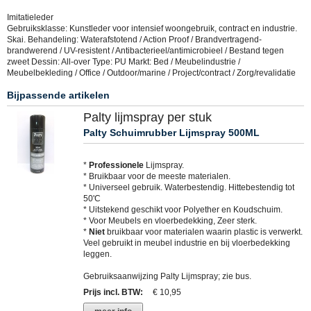
Imitatieleder
Gebruiksklasse: Kunstleder voor intensief woongebruik, contract en industrie.
Skai. Behandeling: Waterafstotend / Action Proof / Brandvertragend-
brandwerend / UV-resistent / Antibacterieel/antimicrobieel / Bestand tegen
zweet Dessin: All-over Type: PU Markt: Bed / Meubelindustrie /
Meubelbekleding / Office / Outdoor/marine / Project/contract / Zorg/revalidatie
Bijpassende artikelen
Palty lijmspray per stuk
Palty Schuimrubber Lijmspray 500ML
*
Professionele
Lijmspray.
* Bruikbaar voor de meeste materialen.
* Universeel gebruik. Waterbestendig. Hittebestendig tot
50'C
* Uitstekend geschikt voor Polyether en Koudschuim.
* Voor Meubels en vloerbedekking, Zeer sterk.
*
Niet
bruikbaar voor materialen waarin plastic is verwerkt.
Veel gebruikt in meubel industrie en bij vloerbedekking
leggen.
Gebruiksaanwijzing Palty Lijmspray; zie bus.
Prijs incl. BTW
:
€ 10,95