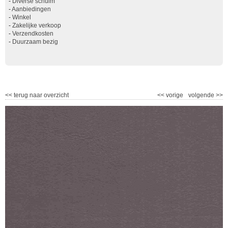
-
Diverse schuim
-
Aanbiedingen
-
Winkel
-
Zakelijke verkoop
-
Verzendkosten
-
Duurzaam bezig
<<
terug naar overzicht
<<
vorige
volgende
>>