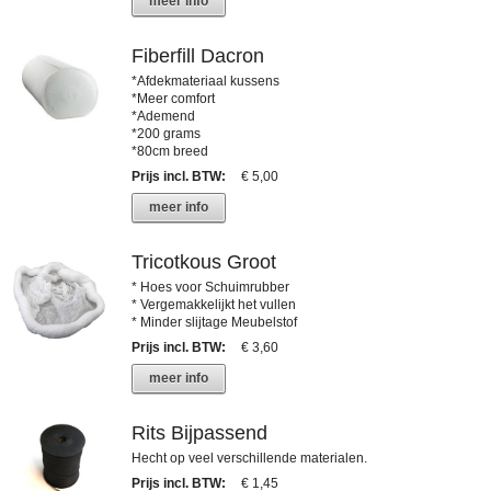
meer info
Fiberfill Dacron
*Afdekmateriaal kussens
*Meer comfort
*Ademend
*200 grams
*80cm breed
Prijs incl. BTW
:
€ 5,00
meer info
Tricotkous Groot
* Hoes voor Schuimrubber
* Vergemakkelijkt het vullen
* Minder slijtage Meubelstof
Prijs incl. BTW
:
€ 3,60
meer info
Rits Bijpassend
Hecht op veel verschillende materialen.
Prijs incl. BTW
:
€ 1,45