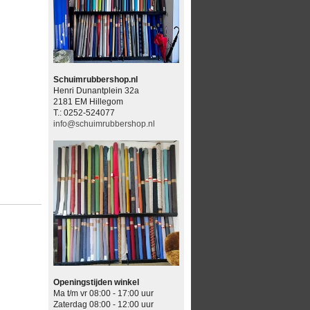
Schuimrubbershop.nl
Henri Dunantplein 32a
2181 EM Hillegom
T.: 0252-524077
info@schuimrubbershop.nl
Openingstijden winkel
Ma t/m vr 08:00 - 17:00 uur
Zaterdag 08:00 - 12:00 uur