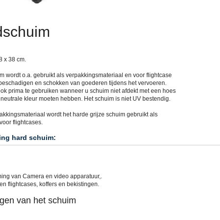
dschuim
8 x 38 cm.
 wordt o.a. gebruikt als verpakkingsmateriaal en voor flightcase
beschadigen en schokken van goederen tijdens het vervoeren.
ook prima te gebruiken wanneer u schuim niet afdekt met een hoes
 neutrale kleur moeten hebben. Het schuim is niet UV bestendig.
akkingsmateriaal wordt het harde grijze schuim gebruikt als
oor flightcases.
ing hard schuim:
ing van Camera en video apparatuur,.
n flightcases, koffers en bekistingen.
gen van het schuim