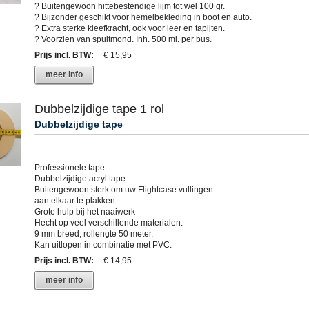
? Buitengewoon hittebestendige lijm tot wel 100 gr.
? Bijzonder geschikt voor hemelbekleding in boot en auto.
? Extra sterke kleefkracht, ook voor leer en tapijten.
? Voorzien van spuitmond. Inh. 500 ml. per bus.
Prijs incl. BTW
:
€ 15,95
meer info
Dubbelzijdige tape 1 rol
Dubbelzijdige tape
Professionele tape.
Dubbelzijdige acryl tape..
Buitengewoon sterk om uw Flightcase vullingen
aan elkaar te plakken.
Grote hulp bij het naaiwerk
Hecht op veel verschillende materialen.
9 mm breed, rollengte 50 meter.
Kan uitlopen in combinatie met PVC.
Prijs incl. BTW
:
€ 14,95
meer info