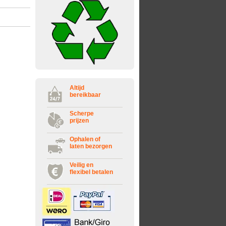
Altijd
bereikbaar
Scherpe
prijzen
Ophalen of
laten bezorgen
Veilig en
flexibel betalen