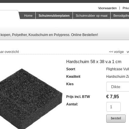
Voorwaarden
Priv
Home
Schuimrubberplaten
Schuimrubber op maat
Benodigdh
Knipstaal-aanvragen
kopen, Polyether, Koudschuim en Polypress. Online Bestellen!
ar overzicht
<<
vorige
v
Hardschuim 58 x 38 v.a 1 cm
Soort
Flightcase Vul
Kwaliteit
Hardschuim Z
Kies
€
7,95
Prijs incl. BTW
Aantal:
bestel