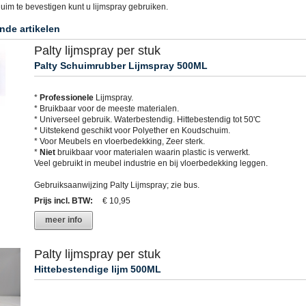
uim te bevestigen kunt u lijmspray gebruiken.
nde artikelen
Palty lijmspray per stuk
Palty Schuimrubber Lijmspray 500ML
*
Professionele
Lijmspray.
* Bruikbaar voor de meeste materialen.
* Universeel gebruik. Waterbestendig. Hittebestendig tot 50'C
* Uitstekend geschikt voor Polyether en Koudschuim.
* Voor Meubels en vloerbedekking, Zeer sterk.
*
Niet
bruikbaar voor materialen waarin plastic is verwerkt.
Veel gebruikt in meubel industrie en bij vloerbedekking leggen.
Gebruiksaanwijzing Palty Lijmspray; zie bus.
Prijs incl. BTW
:
€ 10,95
meer info
Palty lijmspray per stuk
Hittebestendige lijm 500ML