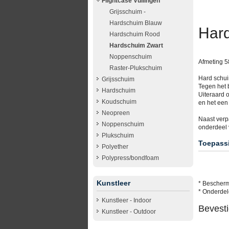
Flightcase Vullingen
Grijsschuim -
Hardschuim Blauw
Har
Hardschuim Rood
Hardschuim Zwart
Noppenschuim
Afmeting 5
Raster-Plukschuim
Hard schuim
Grijsschuim
Tegen het 
Hardschuim
Uiteraard 
Koudschuim
en het een
Neopreen
Naast verp
Noppenschuim
onderdeel v
Plukschuim
Toepass
Polyether
Polypress/bondfoam
Kunstleer
* Bescherm
* Onderdele
Kunstleer - Indoor
Bevesti
Kunstleer - Outdoor