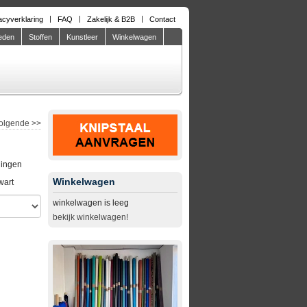
acyverklaring
FAQ
Zakelijk & B2B
Contact
eden
Stoffen
Kunstleer
Winkelwagen
olgende
>>
lingen
Winkelwagen
wart
winkelwagen is leeg
bekijk winkelwagen!