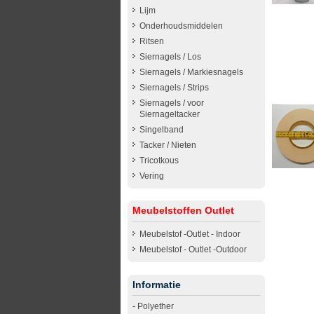
Lijm
Onderhoudsmiddelen
Ritsen
Siernagels / Los
Siernagels / Markiesnagels
Siernagels / Strips
Siernagels / voor
Siernageltacker
Singelband
Tacker / Nieten
Tricotkous
Vering
Meubelstoffen Outlet
Meubelstof -Outlet - Indoor
Meubelstof - Outlet -Outdoor
Informatie
-
Polyether