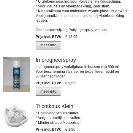
* Uitstekend geschikt voor Polyether en Koudschuim.
* Voor Meubels en vloerbedekking, Zeer sterk.
*
Niet
bruikbaar voor materialen waarin plastic is verwerkt.
Veel gebruikt in meubel industrie en bij vloerbedekking
leggen.
Gebruiksaanwijzing Palty Lijmspray; zie bus.
Prijs incl. BTW
:
€ 18,95
meer info
Impregneerspray
Impregneerspray verkrijgbaar in bussen van 500 ml.
Voor bescherming van leer en textiel tegen vocht en
vuilaanhechtingen.
Prijs incl. BTW
:
€ 9,95
meer info
Tricotkous Klein
* Hoes voor Schuimrubber
* Vergemakkelijkt het vullen
* Minder slijtage Meubelstof
Prijs incl. BTW
:
€ 1,80