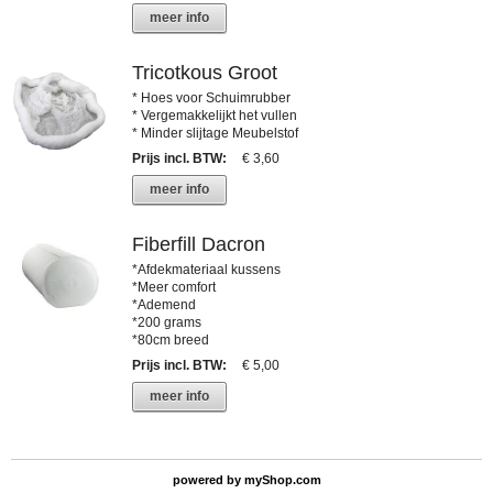
meer info
Tricotkous Groot
* Hoes voor Schuimrubber
* Vergemakkelijkt het vullen
* Minder slijtage Meubelstof
Prijs incl. BTW
:
€ 3,60
meer info
Fiberfill Dacron
*Afdekmateriaal kussens
*Meer comfort
*Ademend
*200 grams
*80cm breed
Prijs incl. BTW
:
€ 5,00
meer info
powered by
myShop.com