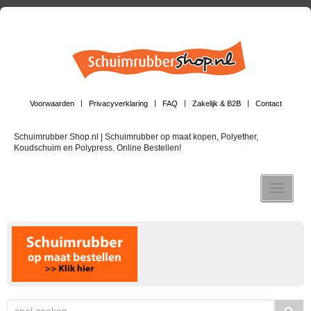
Voorwaarden
Privacyverklaring
FAQ
Zakelijk & B2B
Contact
Schuimrubber Shop.nl | Schuimrubber op maat kopen, Polyether,
Koudschuim en Polypress. Online Bestellen!
Toggle n