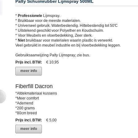
Palty Schuimrubber Lijmspray 500ML
*
Professionele
Lijmspray.
* Bruikbaar voor de meeste materialen.
* Universeel gebruik. Waterbestendig. Hittebestendig tot 50'C
* Uitstekend geschikt voor Polyether en Koudschuim.
* Voor Meubels en vloerbedekking, Zeer sterk.
*
Niet
bruikbaar voor materialen waarin plastic is verwerkt.
Veel gebruikt in meubel industrie en bij vloerbedekking leggen.
Gebruiksaanwijzing Palty Lijmspray; zie bus.
Prijs incl. BTW
:
€ 10,95
meer info
Fiberfill Dacron
*Afdekmateriaal kussens
*Meer comfort
*Ademend
*200 grams
*80cm breed
Prijs incl. BTW
:
€ 5,00
meer info