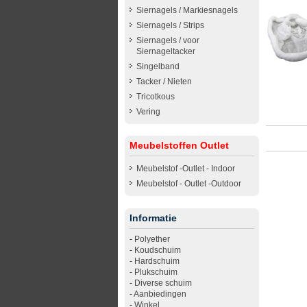
Siernagels / Markiesnagels
Siernagels / Strips
Siernagels / voor
Siernageltacker
Singelband
Tacker / Nieten
Tricotkous
Vering
Meubelstoffen Outlet
Meubelstof -Outlet - Indoor
Meubelstof - Outlet -Outdoor
Informatie
-
Polyether
-
Koudschuim
-
Hardschuim
-
Plukschuim
-
Diverse schuim
-
Aanbiedingen
-
Winkel