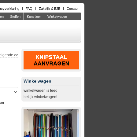
acyverklaring
FAQ
Zakelijk & B2B
Contact
den
Stoffen
Kunstleer
Winkelwagen
olgende
>>
Winkelwagen
winkelwagen is leeg
bekijk winkelwagen!
 cm