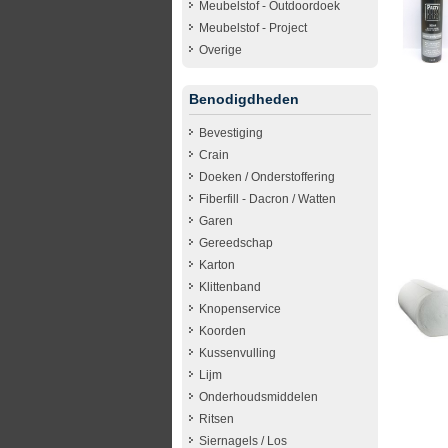
Meubelstof - Outdoordoek
Meubelstof - Project
Overige
Benodigdheden
Bevestiging
Crain
Doeken / Onderstoffering
Fiberfill - Dacron / Watten
Garen
Gereedschap
Karton
Klittenband
Knopenservice
Koorden
Kussenvulling
Lijm
Onderhoudsmiddelen
Ritsen
Siernagels / Los