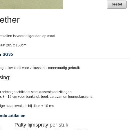
bestel
ether
estellen is voordeliger dan op maat
laat 205 x 150cm
r SG35
agde kwaliteit voor zitkussens, meervoudig gebruik.
sing:
m prima geschikt als stoelkussen/stoelzittingen
ns 8 - 12 cm voor bankstel, boot, caravan en loungekussens.
ige slaapkwaliteit bij dikte < 10 cm
nde artikelen
Palty lijmspray per stuk