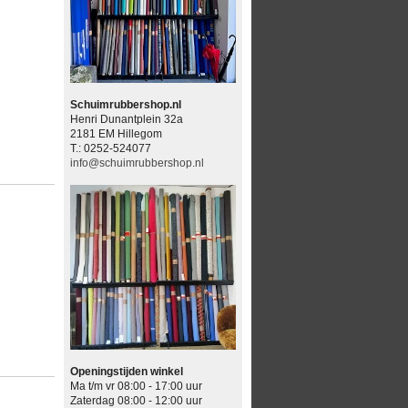
Schuimrubbershop.nl
Henri Dunantplein 32a
2181 EM Hillegom
T.: 0252-524077
info@schuimrubbershop.nl
Openingstijden winkel
Ma t/m vr 08:00 - 17:00 uur
Zaterdag 08:00 - 12:00 uur