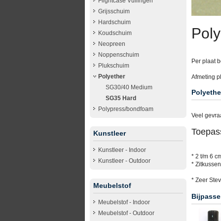
Flightcase Vullingen
Grijsschuim
Hardschuim
Poly
Koudschuim
Neopreen
Noppenschuim
Per plaat b
Plukschuim
Polyether
Afmeting p
SG30/40 Medium
Polyethe
SG35 Hard
Polypress/bondfoam
Veel gevra
Toepas
Kunstleer
Kunstleer - Indoor
* 2 t/m 6 c
Kunstleer - Outdoor
* Zitkusse
* Zeer Stev
Meubelstof
Bijpasse
Meubelstof - Indoor
Meubelstof - Outdoor