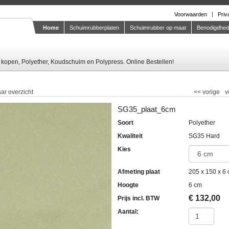
Voorwaarden
Priv
Home
Schuimrubberplaten
Schuimrubber op maat
Benodigdhe
Knipstaal-aanvragen
kopen, Polyether, Koudschuim en Polypress. Online Bestellen!
ar overzicht
<<
vorige
v
SG35_plaat_6cm
Soort
Polyether
Kwaliteit
SG35 Hard
Kies
Afmeting plaat
205 x 150 x 6
Hoogte
6 cm
€
132,00
Prijs incl. BTW
Aantal: