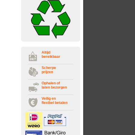
Altijd
bereikbaar
Scherpe
prijzen
Ophalen of
laten bezorgen
Veilig en
flexibel betalen