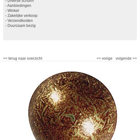
-
Diverse schuim
-
Aanbiedingen
-
Winkel
-
Zakelijke verkoop
-
Verzendkosten
-
Duurzaam bezig
<<
terug naar overzicht
<<
vorige
volgende
>>