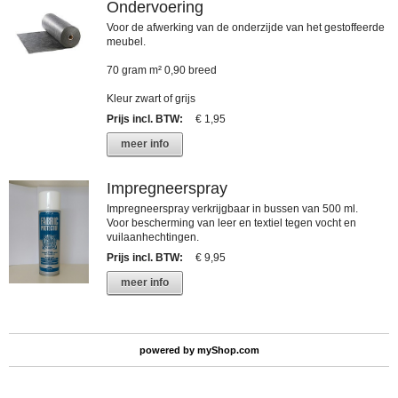
Ondervoering
Voor de afwerking van de onderzijde van het gestoffeerde
meubel.
70 gram m² 0,90 breed
Kleur zwart of grijs
Prijs incl. BTW
:
€ 1,95
meer info
Impregneerspray
Impregneerspray verkrijgbaar in bussen van 500 ml.
Voor bescherming van leer en textiel tegen vocht en
vuilaanhechtingen.
Prijs incl. BTW
:
€ 9,95
meer info
powered by
myShop.com