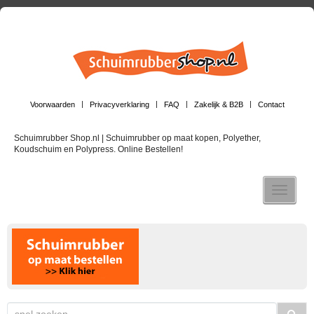
Voorwaarden
Privacyverklaring
FAQ
Zakelijk & B2B
Contact
Schuimrubber Shop.nl | Schuimrubber op maat kopen, Polyether,
Koudschuim en Polypress. Online Bestellen!
Toggle n