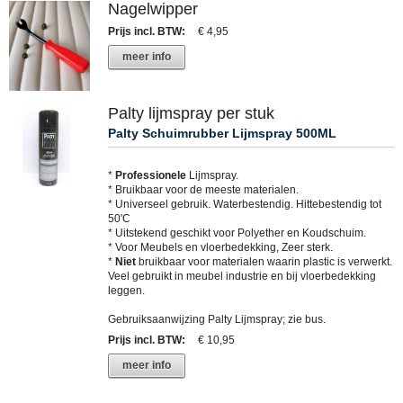
Nagelwipper
Prijs incl. BTW
:
€ 4,95
meer info
Palty lijmspray per stuk
Palty Schuimrubber Lijmspray 500ML
*
Professionele
Lijmspray.
* Bruikbaar voor de meeste materialen.
* Universeel gebruik. Waterbestendig. Hittebestendig tot
50'C
* Uitstekend geschikt voor Polyether en Koudschuim.
* Voor Meubels en vloerbedekking, Zeer sterk.
*
Niet
bruikbaar voor materialen waarin plastic is verwerkt.
Veel gebruikt in meubel industrie en bij vloerbedekking
leggen.
Gebruiksaanwijzing Palty Lijmspray; zie bus.
Prijs incl. BTW
:
€ 10,95
meer info