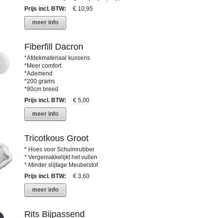
Prijs incl. BTW
:
€ 10,95
meer info
Fiberfill Dacron
*Afdekmateriaal kussens
*Meer comfort
*Ademend
*200 grams
*80cm breed
Prijs incl. BTW
:
€ 5,00
meer info
Tricotkous Groot
* Hoes voor Schuimrubber
* Vergemakkelijkt het vullen
* Minder slijtage Meubelstof
Prijs incl. BTW
:
€ 3,60
meer info
Rits Bijpassend