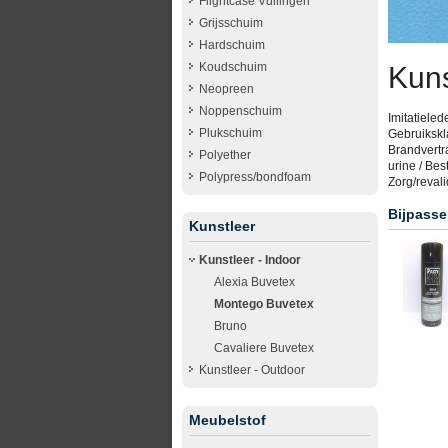
Flightcase Vullingen
Grijsschuim
Hardschuim
Koudschuim
Kuns
Neopreen
Noppenschuim
Imitatieled
Plukschuim
Gebruikskla
Brandvertr
Polyether
urine / Bes
Polypress/bondfoam
Zorg/revali
Bijpasse
Kunstleer
Kunstleer - Indoor
Alexia Buvetex
Montego Buvetex
Bruno
Cavaliere Buvetex
Kunstleer - Outdoor
Meubelstof