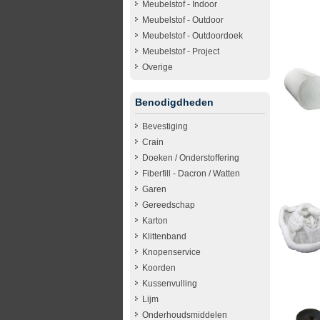
Meubelstof - Indoor
Meubelstof - Outdoor
Meubelstof - Outdoordoek
Meubelstof - Project
Overige
Benodigdheden
Bevestiging
Crain
Doeken / Onderstoffering
Fiberfill - Dacron / Watten
Garen
Gereedschap
Karton
Klittenband
Knopenservice
Koorden
Kussenvulling
Lijm
Onderhoudsmiddelen