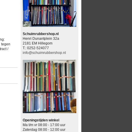
Schuimrubbershop.nl
Henri Dunantplein 32a
ng:
2181 EM Hillegom
d tegen
T.: 0252-524077
ract /
info@schuimrubbershop.nl
Openingstijden winkel
Ma t/m vr 08:00 - 17:00 uur
Zaterdag 08:00 - 12:00 uur