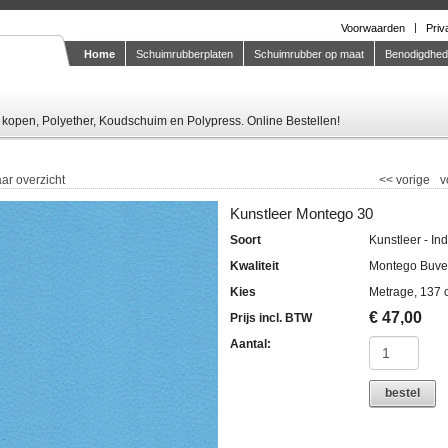
Voorwaarden
Priv
Home
Schuimrubberplaten
Schuimrubber op maat
Benodigdhe
Knipstaal-aanvragen
kopen, Polyether, Koudschuim en Polypress. Online Bestellen!
ar overzicht
<<
vorige
v
Kunstleer Montego 30
Soort
Kunstleer - In
Kwaliteit
Montego Buve
Kies
Metrage, 137 
€
47,00
Prijs incl. BTW
Aantal:
bestel