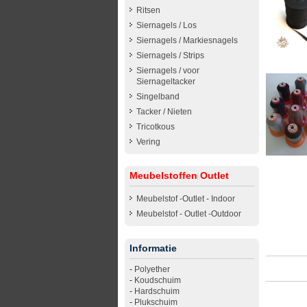
Ritsen
Siernagels / Los
Siernagels / Markiesnagels
Siernagels / Strips
Siernagels / voor
Siernageltacker
Singelband
Tacker / Nieten
Tricotkous
Vering
Meubelstoffen Outlet
Meubelstof -Outlet - Indoor
Meubelstof - Outlet -Outdoor
Informatie
-
Polyether
-
Koudschuim
-
Hardschuim
-
Plukschuim