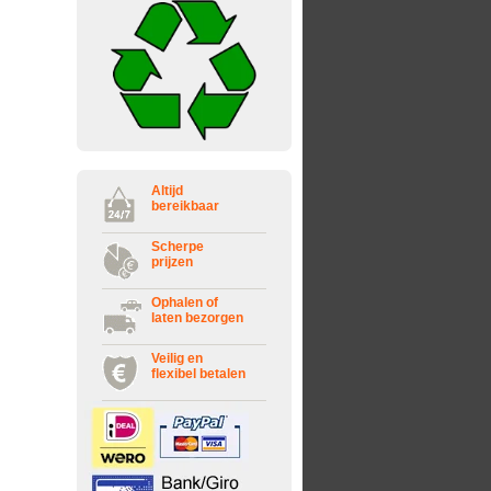
Altijd
bereikbaar
Scherpe
prijzen
Ophalen of
laten bezorgen
Veilig en
flexibel betalen