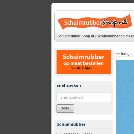
Schuimrubber Shop.nl | Schuimrubber op maat 
<<
terug na
snel zoeken
zoek
Schuimrubber