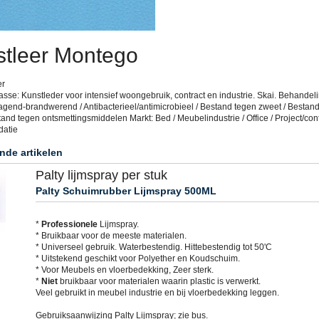
tleer Montego
er
sse: Kunstleder voor intensief woongebruik, contract en industrie. Skai. Behandeli
agend-brandwerend / Antibacterieel/antimicrobieel / Bestand tegen zweet / Bestan
tand tegen ontsmettingsmiddelen Markt: Bed / Meubelindustrie / Office / Project/cont
datie
nde artikelen
Palty lijmspray per stuk
Palty Schuimrubber Lijmspray 500ML
*
Professionele
Lijmspray.
* Bruikbaar voor de meeste materialen.
* Universeel gebruik. Waterbestendig. Hittebestendig tot 50'C
* Uitstekend geschikt voor Polyether en Koudschuim.
* Voor Meubels en vloerbedekking, Zeer sterk.
*
Niet
bruikbaar voor materialen waarin plastic is verwerkt.
Veel gebruikt in meubel industrie en bij vloerbedekking leggen.
Gebruiksaanwijzing Palty Lijmspray; zie bus.