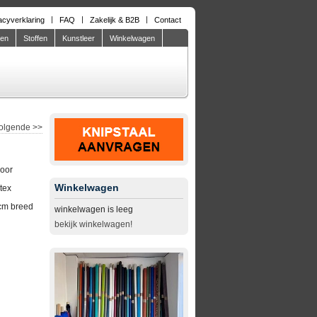
acyverklaring
FAQ
Zakelijk & B2B
Contact
den
Stoffen
Kunstleer
Winkelwagen
olgende
>>
door
Winkelwagen
tex
cm breed
winkelwagen is leeg
bekijk winkelwagen!