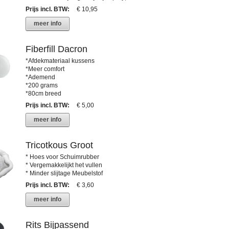
Prijs incl. BTW
:
€ 10,95
meer info
Fiberfill Dacron
*Afdekmateriaal kussens
*Meer comfort
*Ademend
*200 grams
*80cm breed
Prijs incl. BTW
:
€ 5,00
meer info
Tricotkous Groot
* Hoes voor Schuimrubber
* Vergemakkelijkt het vullen
* Minder slijtage Meubelstof
Prijs incl. BTW
:
€ 3,60
meer info
Rits Bijpassend