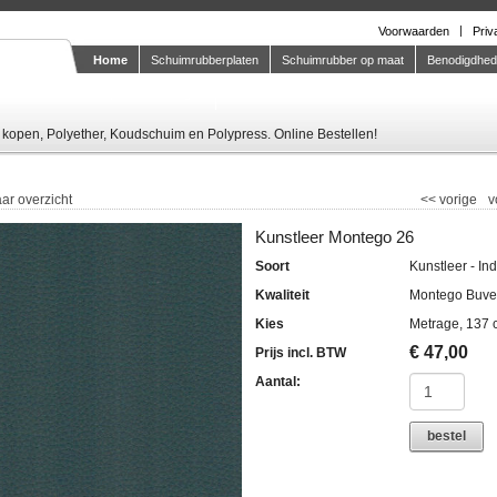
Voorwaarden
Priv
Home
Schuimrubberplaten
Schuimrubber op maat
Benodigdhe
Knipstaal-aanvragen
kopen, Polyether, Koudschuim en Polypress. Online Bestellen!
ar overzicht
<<
vorige
v
Kunstleer Montego 26
Soort
Kunstleer - In
Kwaliteit
Montego Buve
Kies
Metrage, 137 
€
47,00
Prijs incl. BTW
Aantal:
bestel