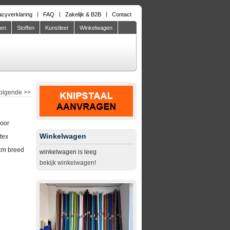
acyverklaring
FAQ
Zakelijk & B2B
Contact
den
Stoffen
Kunstleer
Winkelwagen
olgende
>>
door
Winkelwagen
tex
cm breed
winkelwagen is leeg
bekijk winkelwagen!