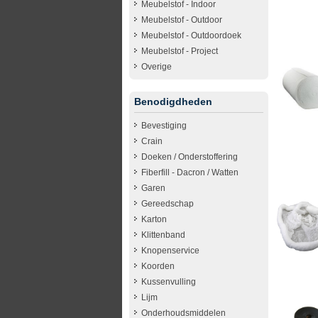
Meubelstof - Indoor
Meubelstof - Outdoor
Meubelstof - Outdoordoek
Meubelstof - Project
Overige
Benodigdheden
Bevestiging
Crain
Doeken / Onderstoffering
Fiberfill - Dacron / Watten
Garen
Gereedschap
Karton
Klittenband
Knopenservice
Koorden
Kussenvulling
Lijm
Onderhoudsmiddelen