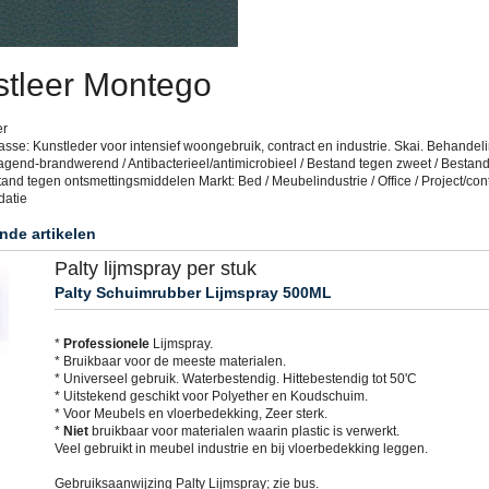
tleer Montego
er
sse: Kunstleder voor intensief woongebruik, contract en industrie. Skai. Behandeli
agend-brandwerend / Antibacterieel/antimicrobieel / Bestand tegen zweet / Bestan
tand tegen ontsmettingsmiddelen Markt: Bed / Meubelindustrie / Office / Project/cont
datie
nde artikelen
Palty lijmspray per stuk
Palty Schuimrubber Lijmspray 500ML
*
Professionele
Lijmspray.
* Bruikbaar voor de meeste materialen.
* Universeel gebruik. Waterbestendig. Hittebestendig tot 50'C
* Uitstekend geschikt voor Polyether en Koudschuim.
* Voor Meubels en vloerbedekking, Zeer sterk.
*
Niet
bruikbaar voor materialen waarin plastic is verwerkt.
Veel gebruikt in meubel industrie en bij vloerbedekking leggen.
Gebruiksaanwijzing Palty Lijmspray; zie bus.