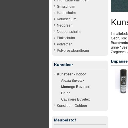
Flightcase Vullingen
Grijsschuim
Hardschuim
Koudschuim
Kuns
Neopreen
Noppenschuim
Imitatieled
Plukschuim
Gebruikskla
Brandvertr
Polyether
urine / Bes
Polypress/bondfoam
Zorg/revali
Bijpasse
Kunstleer
Kunstleer - Indoor
Alexia Buvetex
Montego Buvetex
Bruno
Cavaliere Buvetex
Kunstleer - Outdoor
Meubelstof