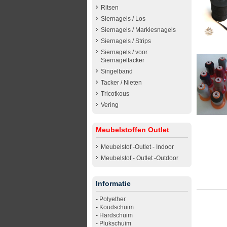
Ritsen
Siernagels / Los
Siernagels / Markiesnagels
Siernagels / Strips
Siernagels / voor
Siernageltacker
Singelband
Tacker / Nieten
Tricotkous
Vering
Meubelstoffen Outlet
Meubelstof -Outlet - Indoor
Meubelstof - Outlet -Outdoor
Informatie
-
Polyether
-
Koudschuim
-
Hardschuim
-
Plukschuim