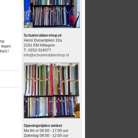
Schuimrubbershop.nl
Henri Dunantplein 32a
ng:
2181 EM Hillegom
d tegen
T.: 0252-524077
ract /
info@schuimrubbershop.nl
Openingstijden winkel
Ma t/m vr 08:00 - 17:00 uur
Zaterdag 08:00 - 12:00 uur