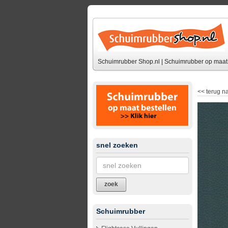
Schuimrubber Shop.nl | Schuimrubber op maat 
<<
terug na
snel zoeken
zoek
Schuimrubber