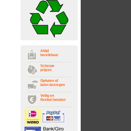
Altijd
bereikbaar
Scherpe
prijzen
Ophalen of
laten bezorgen
Veilig en
flexibel betalen