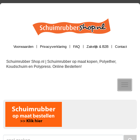
Voorwaarden
Privacyverklaring
FAQ
Zakelijk & B2B
Contact
Schuimrubber Shop.nl | Schuimrubber op maat kopen, Polyether,
Koudschuim en Polypress. Online Bestellen!
Toggle n