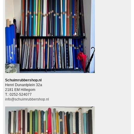
Schuimrubbershop.nl
Henri Dunantplein 32a
2181 EM Hillegom
T.: 0252-524077
info@schuimrubbershop.nl