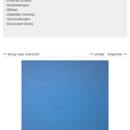
-
Diverse schuim
-
Aanbiedingen
-
Winkel
-
Zakelijke verkoop
-
Verzendkosten
-
Duurzaam bezig
<<
terug naar overzicht
<<
vorige
volgende
>>