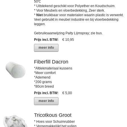
50'C
* Uitstekend geschikt voor Polyether en Koudschuim.
* Voor Meubels en vloerbedekking, Zeer sterk.
*
Niet
bruikbaar voor materialen waarin plastic is verwerkt.
Veel gebruikt in meubel industrie en bij vloerbedekking
leggen.
Gebruiksaanwijzing Palty Lijmspray; zie bus.
Prijs incl. BTW
:
€ 10,95
meer info
Fiberfill Dacron
*Afdekmateriaal kussens
*Meer comfort
*Ademend
*200 grams
*80cm breed
Prijs incl. BTW
:
€ 5,00
meer info
Tricotkous Groot
* Hoes voor Schuimrubber
* Vergemakkelijkt het vullen