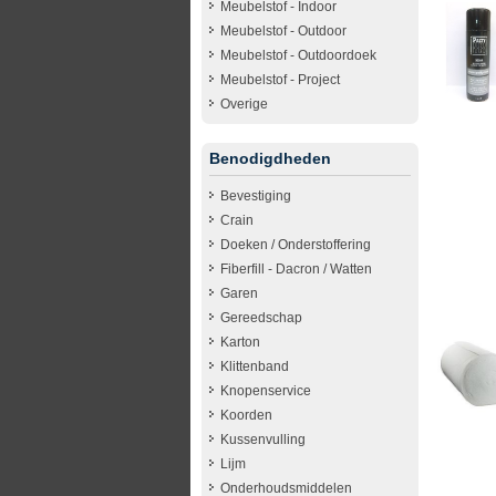
Meubelstof - Indoor
Meubelstof - Outdoor
Meubelstof - Outdoordoek
Meubelstof - Project
Overige
Benodigdheden
Bevestiging
Crain
Doeken / Onderstoffering
Fiberfill - Dacron / Watten
Garen
Gereedschap
Karton
Klittenband
Knopenservice
Koorden
Kussenvulling
Lijm
Onderhoudsmiddelen