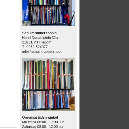
Schuimrubbershop.nl
Henri Dunantplein 32a
2181 EM Hillegom
T.: 0252-524077
info@schuimrubbershop.nl
Openingstijden winkel
Ma t/m vr 08:00 - 17:00 uur
Zaterdag 08:00 - 12:00 uur