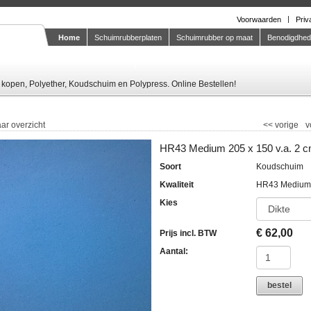
Voorwaarden
Priv
Home
Schuimrubberplaten
Schuimrubber op maat
Benodigdhe
Knipstaal-aanvragen
kopen, Polyether, Koudschuim en Polypress. Online Bestellen!
ar overzicht
<<
vorige
v
HR43 Medium 205 x 150 v.a. 2 
Soort
Koudschuim
Kwaliteit
HR43 Medium
Kies
€
62,00
Prijs incl. BTW
Aantal:
bestel