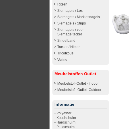
Ritsen
Siernagels / Los
Siernagels / Markiesnagels
Siernagels / Strips
Siernagels / voor
Siernageltacker
Singelband
Tacker / Nieten
Tricotkous
Vering
Meubelstoffen Outlet
Meubelstof -Outlet - Indoor
Meubelstof - Outlet -Outdoor
Informatie
-
Polyether
-
Koudschuim
-
Hardschuim
-
Plukschuim