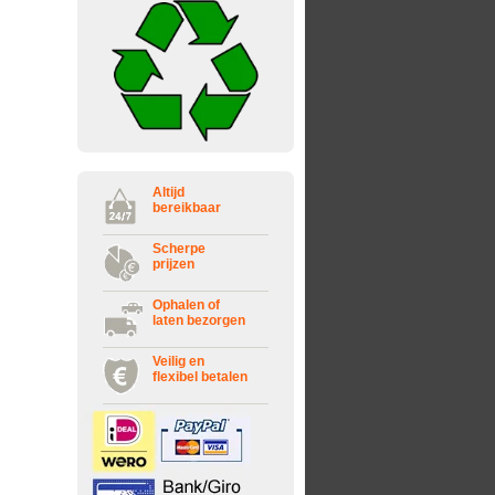
Altijd
bereikbaar
Scherpe
prijzen
Ophalen of
laten bezorgen
Veilig en
flexibel betalen