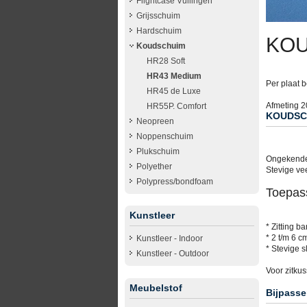
Flightcase Vullingen
Grijsschuim
Hardschuim
KOU
Koudschuim
HR28 Soft
HR43 Medium
Per plaat b
HR45 de Luxe
Afmeting 
HR55P. Comfort
KOUDSC
Neopreen
Noppenschuim
Plukschuim
Ongekende 
Polyether
Stevige ve
Polypress/bondfoam
Toepas
Kunstleer
* Zitting b
* 2 t/m 6 c
Kunstleer - Indoor
* Stevige s
Kunstleer - Outdoor
Voor zitku
Meubelstof
Bijpasse