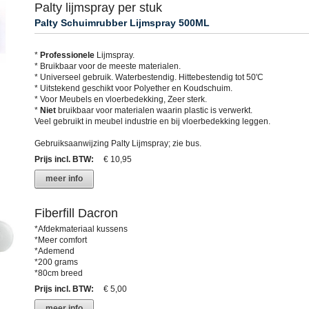
Palty lijmspray per stuk
Palty Schuimrubber Lijmspray 500ML
*
Professionele
Lijmspray.
* Bruikbaar voor de meeste materialen.
* Universeel gebruik. Waterbestendig. Hittebestendig tot 50'C
* Uitstekend geschikt voor Polyether en Koudschuim.
* Voor Meubels en vloerbedekking, Zeer sterk.
*
Niet
bruikbaar voor materialen waarin plastic is verwerkt.
Veel gebruikt in meubel industrie en bij vloerbedekking leggen.
Gebruiksaanwijzing Palty Lijmspray; zie bus.
Prijs incl. BTW
:
€ 10,95
meer info
Fiberfill Dacron
*Afdekmateriaal kussens
*Meer comfort
*Ademend
*200 grams
*80cm breed
Prijs incl. BTW
:
€ 5,00
meer info