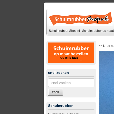
Schuimrubber Shop.nl | Schuimrubber op maat 
<<
terug na
snel zoeken
zoek
Schuimrubber