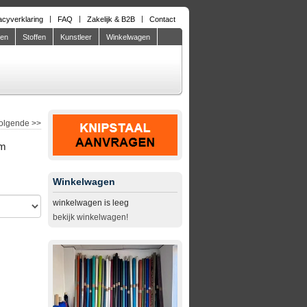
acyverklaring
FAQ
Zakelijk & B2B
Contact
den
Stoffen
Kunstleer
Winkelwagen
olgende
>>
cm
Winkelwagen
winkelwagen is leeg
bekijk winkelwagen!