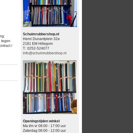
Schuimrubbershop.nl
ng:
Henri Dunantplein 32a
d tegen
2181 EM Hillegom
ntract /
T.: 0252-524077
info@schuimrubbershop.nl
Openingstijden winkel
Ma t/m vr 08:00 - 17:00 uur
Zaterdag 08:00 - 12:00 uur