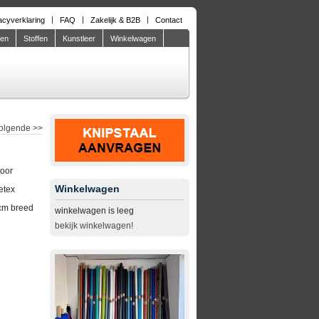
acyverklaring
FAQ
Zakelijk & B2B
Contact
den
Stoffen
Kunstleer
Winkelwagen
olgende
>>
door
Winkelwagen
etex
cm breed
winkelwagen is leeg
bekijk winkelwagen!