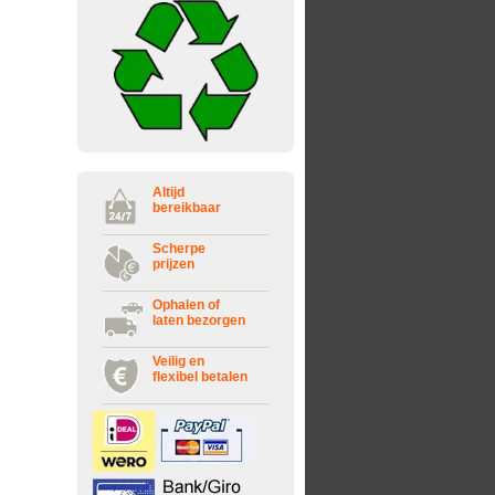
Altijd
bereikbaar
Scherpe
prijzen
Ophalen of
laten bezorgen
Veilig en
flexibel betalen