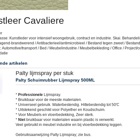
tleer Cavaliere
er
sse: Kunstleder voor intensief woongebruik, contract en industrie. Skai. Behandeli
agend-brandwerend / Antibacterieel/antimicrobieel / Bestand tegen zweet / Bestan
: Automotive/transport / Bed / Meubelindustrie / Meubelbekleding / Office / Project/co
datie
nde artikelen
Palty lijmspray per stuk
Palty Schuimrubber Lijmspray 500ML
*
Professionele
Lijmspray.
* Bruikbaar voor de meeste materialen.
* Universeel gebruik. Waterbestendig. Hittebestendig tot 50'C
* Uitstekend geschikt voor Polyether en Koudschuim.
* Voor Meubels en vloerbedekking, Zeer sterk.
*
Niet
bruikbaar voor materialen waarin plastic is verwerkt.
Veel gebruikt in meubel industrie en bij vloerbedekking leggen.
Gebruiksaanwijzing Palty Lijmspray; zie bus.