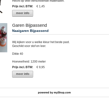
Hecht op veel verschillende materialen.
Prijs incl. BTW
:
€ 1,45
meer info
Garen Bijpassend
Naaigaren Bijpassend
Wij kijken voor u welke kleur het beste past.
Geschikt voor stof en leer.
Dikte 40
Hoeveelheid: 1200 meter
Prijs incl. BTW
:
€ 9,95
meer info
powered by
myShop.com