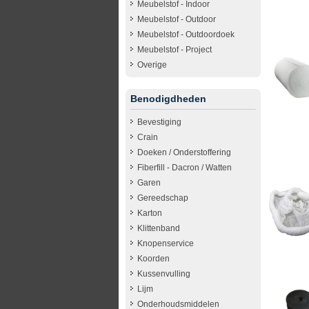
Meubelstof - Indoor
Meubelstof - Outdoor
Meubelstof - Outdoordoek
Meubelstof - Project
Overige
Benodigdheden
Bevestiging
Crain
Doeken / Onderstoffering
Fiberfill - Dacron / Watten
Garen
Gereedschap
Karton
Klittenband
Knopenservice
Koorden
Kussenvulling
Lijm
Onderhoudsmiddelen