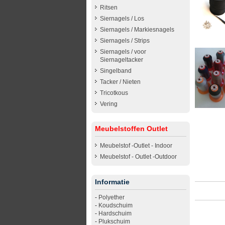
Ritsen
Siernagels / Los
Siernagels / Markiesnagels
Siernagels / Strips
Siernagels / voor
Siernageltacker
Singelband
Tacker / Nieten
Tricotkous
Vering
Meubelstoffen Outlet
Meubelstof -Outlet - Indoor
Meubelstof - Outlet -Outdoor
Informatie
-
Polyether
-
Koudschuim
-
Hardschuim
-
Plukschuim