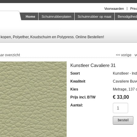
Voorwaarden
Priv
Home
Schuimrubberplaten
Schuimrubber op maat
Benodigdhe
Knipstaal-aanvragen
kopen, Polyether, Koudschuim en Polypress. Online Bestellen!
ar overzicht
<<
vorige
v
Kunstleer Cavaliere 31
Soort
Kunstleer - In
Kwaliteit
Cavaliere Buv
Kies
Metrage, 137 
€
33,00
Prijs incl. BTW
Aantal:
bestel