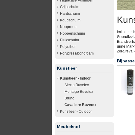
Flightcase Vullingen
Grijsschuim
Hardschuim
Kuns
Koudschuim
Neopreen
Imitatieled
Noppenschuim
Gebruikskla
Plukschuim
Brandvertr
urine Markt
Polyether
Zorg/revali
Polypress/bondfoam
Bijpasse
Kunstleer
Kunstleer - Indoor
Alexia Buvetex
Montego Buvetex
Bruno
Cavaliere Buvetex
Kunstleer - Outdoor
Meubelstof