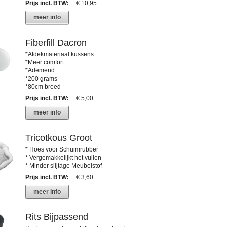
Prijs incl. BTW
:
€ 10,95
meer info
Fiberfill Dacron
*Afdekmateriaal kussens
*Meer comfort
*Ademend
*200 grams
*80cm breed
Prijs incl. BTW
:
€ 5,00
meer info
Tricotkous Groot
* Hoes voor Schuimrubber
* Vergemakkelijkt het vullen
* Minder slijtage Meubelstof
Prijs incl. BTW
:
€ 3,60
meer info
Rits Bijpassend