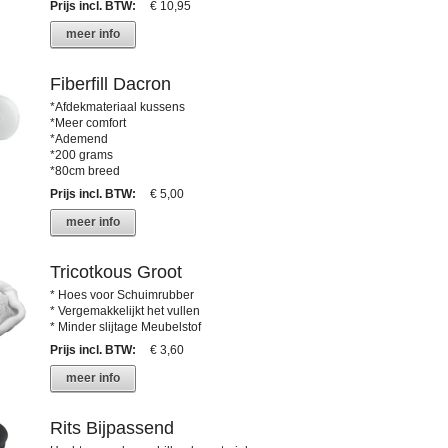
Prijs incl. BTW
:
€ 10,95
meer info
Fiberfill Dacron
*Afdekmateriaal kussens
*Meer comfort
*Ademend
*200 grams
*80cm breed
Prijs incl. BTW
:
€ 5,00
meer info
Tricotkous Groot
* Hoes voor Schuimrubber
* Vergemakkelijkt het vullen
* Minder slijtage Meubelstof
Prijs incl. BTW
:
€ 3,60
meer info
Rits Bijpassend