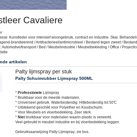
tleer Cavaliere
er
sse: Kunstleder voor intensief woongebruik, contract en industrie. Skai. Behandeli
agend-brandwerend / Antibacterieel/antimicrobieel / Bestand tegen zweet / Bestan
: Automotive/transport / Bed / Meubelindustrie / Meubelbekleding / Office / Project/co
datie
nde artikelen
Palty lijmspray per stuk
Palty Schuimrubber Lijmspray 500ML
*
Professionele
Lijmspray.
* Bruikbaar voor de meeste materialen.
* Universeel gebruik. Waterbestendig. Hittebestendig tot 50'C
* Uitstekend geschikt voor Polyether en Koudschuim.
* Voor Meubels en vloerbedekking, Zeer sterk.
*
Niet
bruikbaar voor materialen waarin plastic is verwerkt.
Veel gebruikt in meubel industrie en bij vloerbedekking leggen.
Gebruiksaanwijzing Palty Lijmspray; zie bus.