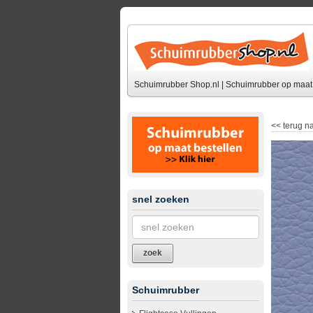
Schuimrubber Shop.nl | Schuimrubber op maat 
<<
terug na
snel zoeken
zoek
Schuimrubber