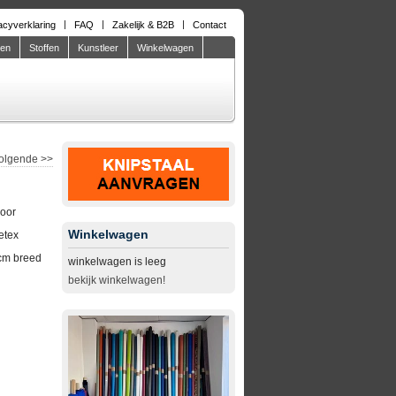
acyverklaring
FAQ
Zakelijk & B2B
Contact
den
Stoffen
Kunstleer
Winkelwagen
olgende
>>
door
Winkelwagen
etex
cm breed
winkelwagen is leeg
bekijk winkelwagen!