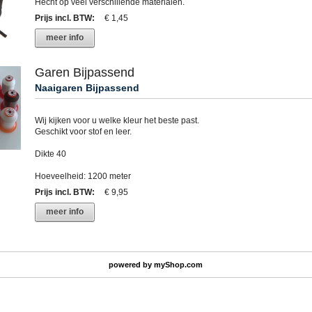
Hecht op veel verschillende materialen.
Prijs incl. BTW
:
€ 1,45
meer info
Garen Bijpassend
Naaigaren Bijpassend
Wij kijken voor u welke kleur het beste past.
Geschikt voor stof en leer.
Dikte 40
Hoeveelheid: 1200 meter
Prijs incl. BTW
:
€ 9,95
meer info
powered by
myShop.com