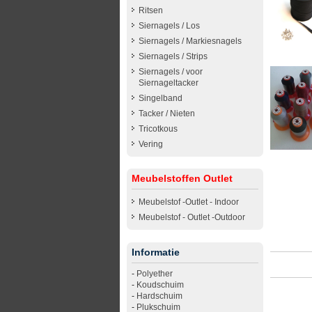
Ritsen
Siernagels / Los
Siernagels / Markiesnagels
Siernagels / Strips
Siernagels / voor
Siernageltacker
Singelband
Tacker / Nieten
Tricotkous
Vering
Meubelstoffen Outlet
Meubelstof -Outlet - Indoor
Meubelstof - Outlet -Outdoor
Informatie
-
Polyether
-
Koudschuim
-
Hardschuim
-
Plukschuim