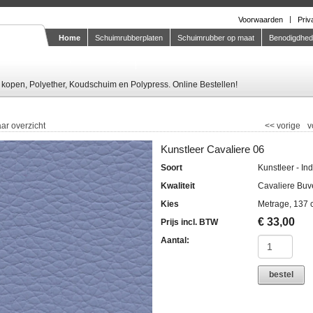
Voorwaarden
Priv
Home
Schuimrubberplaten
Schuimrubber op maat
Benodigdhe
Knipstaal-aanvragen
kopen, Polyether, Koudschuim en Polypress. Online Bestellen!
ar overzicht
<<
vorige
v
Kunstleer Cavaliere 06
Soort
Kunstleer - In
Kwaliteit
Cavaliere Buv
Kies
Metrage, 137 
€
33,00
Prijs incl. BTW
Aantal:
bestel