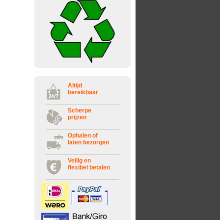
Altijd
bereikbaar
Scherpe
prijzen
Ophalen of
laten bezorgen
Veilig en
flexibel betalen