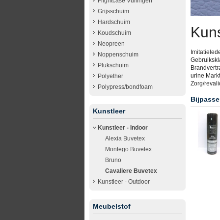
Flightcase Vullingen
Grijsschuim
Hardschuim
Kuns
Koudschuim
Neopreen
Imitatieled
Noppenschuim
Gebruikskla
Plukschuim
Brandvertr
urine Markt
Polyether
Zorg/revali
Polypress/bondfoam
Bijpasse
Kunstleer
Kunstleer - Indoor
Alexia Buvetex
Montego Buvetex
Bruno
Cavaliere Buvetex
Kunstleer - Outdoor
Meubelstof