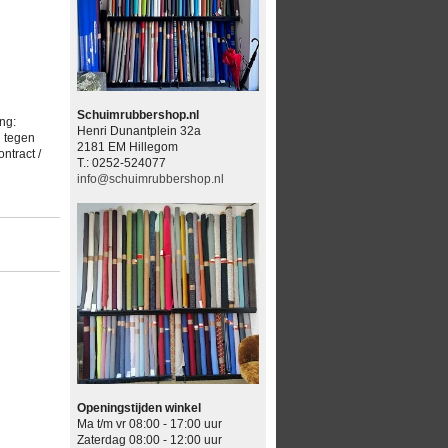
Schuimrubbershop.nl
ng:
Henri Dunantplein 32a
d tegen
2181 EM Hillegom
ntract /
T.: 0252-524077
info@schuimrubbershop.nl
Openingstijden winkel
Ma t/m vr 08:00 - 17:00 uur
Zaterdag 08:00 - 12:00 uur