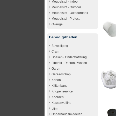
Meubelstof - Indoor
Meubelstof - Outdoor
Meubelstof - Outdoordoek
Meubelstof - Project
Overige
Benodigdheden
Bevestiging
Crain
Doeken / Onderstoffering
Fiberfill - Dacron / Watten
Garen
Gereedschap
Karton
Klittenband
Knopenservice
Koorden
Kussenvulling
Lijm
Onderhoudsmiddelen