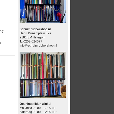
Schuimrubbershop.nl
ng:
Henri Dunantplein 32a
2181 EM Hillegom
T.: 0252-524077
e
info@schuimrubbershop.nl
Openingstijden winkel
Ma t/m vr 08:00 - 17:00 uur
Zaterdag 08:00 - 12:00 uur