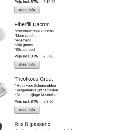
Prijs incl. BTW
:
€ 10,95
meer info
Fiberfill Dacron
*Afdekmateriaal kussens
*Meer comfort
*Ademend
*200 grams
*80cm breed
Prijs incl. BTW
:
€ 5,00
meer info
Tricotkous Groot
* Hoes voor Schuimrubber
* Vergemakkelijkt het vullen
* Minder slijtage Meubelstof
Prijs incl. BTW
:
€ 3,60
meer info
Rits Bijpassend