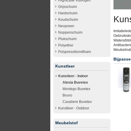
Flightcase Vullingen
Grijsschuim
Hardschuim
Kuns
Koudschuim
Neopreen
Imitatieled
Noppenschuim
Gebruikskla
Plukschuim
Waterafstot
Antibacteri
Polyether
Meubelindus
Polypress/bondfoam
Bijpasse
Kunstleer
Kunstleer - Indoor
Alexia Buvetex
Montego Buvetex
Bruno
Cavaliere Buvetex
Kunstleer - Outdoor
Meubelstof