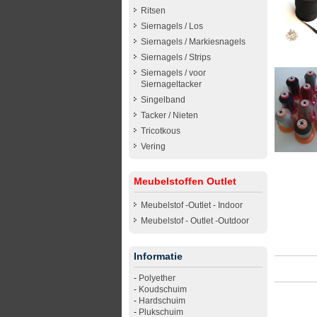
Ritsen
Siernagels / Los
Siernagels / Markiesnagels
Siernagels / Strips
Siernagels / voor
Siernageltacker
Singelband
Tacker / Nieten
Tricotkous
Vering
Meubelstoffen Outlet
Meubelstof -Outlet - Indoor
Meubelstof - Outlet -Outdoor
Informatie
-
Polyether
-
Koudschuim
-
Hardschuim
-
Plukschuim