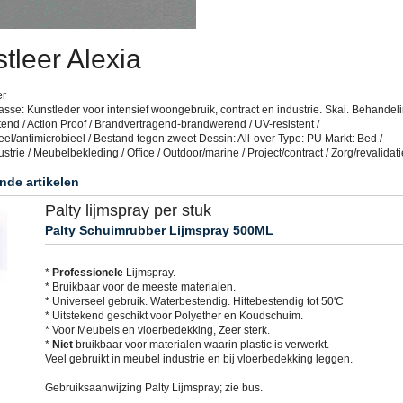
tleer Alexia
er
sse: Kunstleder voor intensief woongebruik, contract en industrie. Skai. Behandeli
end / Action Proof / Brandvertragend-brandwerend / UV-resistent /
eel/antimicrobieel / Bestand tegen zweet Dessin: All-over Type: PU Markt: Bed /
trie / Meubelbekleding / Office / Outdoor/marine / Project/contract / Zorg/revalidati
nde artikelen
Palty lijmspray per stuk
Palty Schuimrubber Lijmspray 500ML
*
Professionele
Lijmspray.
* Bruikbaar voor de meeste materialen.
* Universeel gebruik. Waterbestendig. Hittebestendig tot 50'C
* Uitstekend geschikt voor Polyether en Koudschuim.
* Voor Meubels en vloerbedekking, Zeer sterk.
*
Niet
bruikbaar voor materialen waarin plastic is verwerkt.
Veel gebruikt in meubel industrie en bij vloerbedekking leggen.
Gebruiksaanwijzing Palty Lijmspray; zie bus.