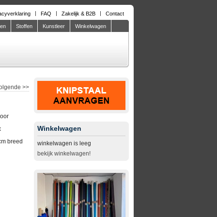
acyverklaring
FAQ
Zakelijk & B2B
Contact
den
Stoffen
Kunstleer
Winkelwagen
olgende
>>
door
Winkelwagen
x
cm breed
winkelwagen is leeg
bekijk winkelwagen!