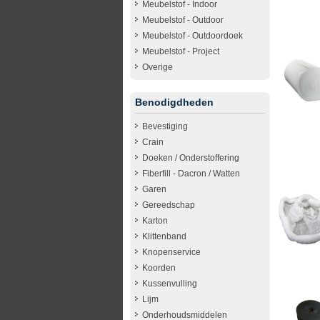
Meubelstof - Indoor
Meubelstof - Outdoor
Meubelstof - Outdoordoek
Meubelstof - Project
Overige
Benodigdheden
Bevestiging
Crain
Doeken / Onderstoffering
Fiberfill - Dacron / Watten
Garen
Gereedschap
Karton
Klittenband
Knopenservice
Koorden
Kussenvulling
Lijm
Onderhoudsmiddelen