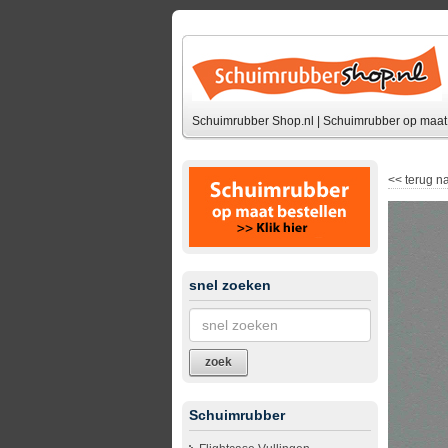
Schuimrubber Shop.nl | Schuimrubber op maat 
<<
terug na
snel zoeken
zoek
Schuimrubber