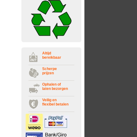
Altijd
bereikbaar
Scherpe
prijzen
Ophalen of
laten bezorgen
Veilig en
flexibel betalen