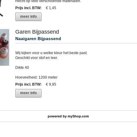
Hecht op veel verschillende materialen.
Prijs incl. BTW
:
€ 1,45
meer info
Garen Bijpassend
Naaigaren Bijpassend
Wij kijken voor u welke kleur het beste past.
Geschikt voor stof en leer.
Dikte 40
Hoeveelheid: 1200 meter
Prijs incl. BTW
:
€ 9,95
meer info
powered by
myShop.com