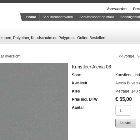
Voorwaarden
Priv
Home
Schuimrubberplaten
Schuimrubber op maat
Benodigdhe
Knipstaal-aanvragen
kopen, Polyether, Koudschuim en Polypress. Online Bestellen!
ar overzicht
<<
vorige
v
Kunstleer Alexia 06
Soort
Kunstleer - In
Kwaliteit
Alexia Buvete
Kies
Metrage, 140 
€
55,00
Prijs incl. BTW
Aantal:
bestel