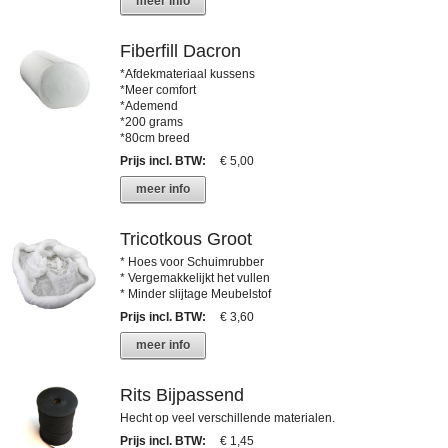
meer info
Fiberfill Dacron
*Afdekmateriaal kussens
*Meer comfort
*Ademend
*200 grams
*80cm breed
Prijs incl. BTW
:
€ 5,00
meer info
Tricotkous Groot
* Hoes voor Schuimrubber
* Vergemakkelijkt het vullen
* Minder slijtage Meubelstof
Prijs incl. BTW
:
€ 3,60
meer info
Rits Bijpassend
Hecht op veel verschillende materialen.
Prijs incl. BTW
:
€ 1,45