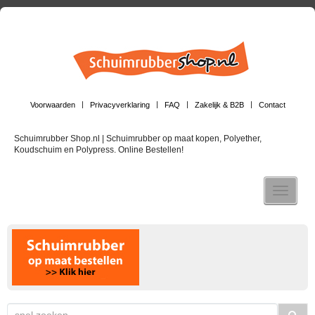
Voorwaarden
Privacyverklaring
FAQ
Zakelijk & B2B
Contact
Schuimrubber Shop.nl | Schuimrubber op maat kopen, Polyether,
Koudschuim en Polypress. Online Bestellen!
Toggle n