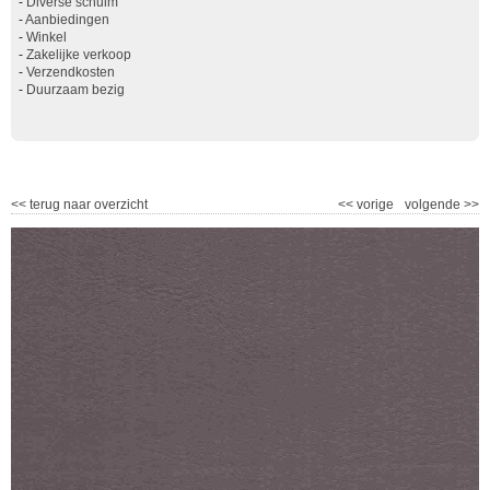
-
Diverse schuim
-
Aanbiedingen
-
Winkel
-
Zakelijke verkoop
-
Verzendkosten
-
Duurzaam bezig
<<
terug naar overzicht
<<
vorige
volgende
>>