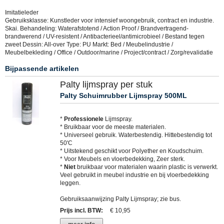
Imitatieleder
Gebruiksklasse: Kunstleder voor intensief woongebruik, contract en industrie.
Skai. Behandeling: Waterafstotend / Action Proof / Brandvertragend-
brandwerend / UV-resistent / Antibacterieel/antimicrobieel / Bestand tegen
zweet Dessin: All-over Type: PU Markt: Bed / Meubelindustrie /
Meubelbekleding / Office / Outdoor/marine / Project/contract / Zorg/revalidatie
Bijpassende artikelen
Palty lijmspray per stuk
Palty Schuimrubber Lijmspray 500ML
*
Professionele
Lijmspray.
* Bruikbaar voor de meeste materialen.
* Universeel gebruik. Waterbestendig. Hittebestendig tot
50'C
* Uitstekend geschikt voor Polyether en Koudschuim.
* Voor Meubels en vloerbedekking, Zeer sterk.
*
Niet
bruikbaar voor materialen waarin plastic is verwerkt.
Veel gebruikt in meubel industrie en bij vloerbedekking
leggen.
Gebruiksaanwijzing Palty Lijmspray; zie bus.
Prijs incl. BTW
:
€ 10,95