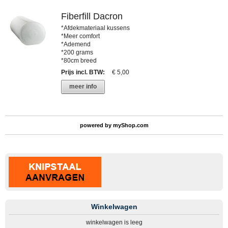
Fiberfill Dacron
*Afdekmateriaal kussens
*Meer comfort
*Ademend
*200 grams
*80cm breed
Prijs incl. BTW
:
€ 5,00
meer info
powered by
myShop.com
Winkelwagen
winkelwagen is leeg