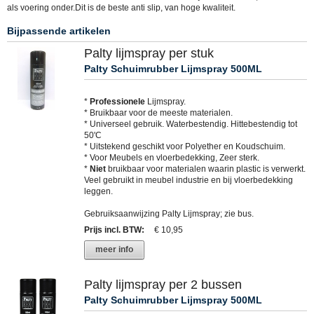
als voering onder.Dit is de beste anti slip, van hoge kwaliteit.
Bijpassende artikelen
Palty lijmspray per stuk
Palty Schuimrubber Lijmspray 500ML
*
Professionele
Lijmspray.
* Bruikbaar voor de meeste materialen.
* Universeel gebruik. Waterbestendig. Hittebestendig tot
50'C
* Uitstekend geschikt voor Polyether en Koudschuim.
* Voor Meubels en vloerbedekking, Zeer sterk.
*
Niet
bruikbaar voor materialen waarin plastic is verwerkt.
Veel gebruikt in meubel industrie en bij vloerbedekking
leggen.
Gebruiksaanwijzing Palty Lijmspray; zie bus.
Prijs incl. BTW
:
€ 10,95
meer info
Palty lijmspray per 2 bussen
Palty Schuimrubber Lijmspray 500ML