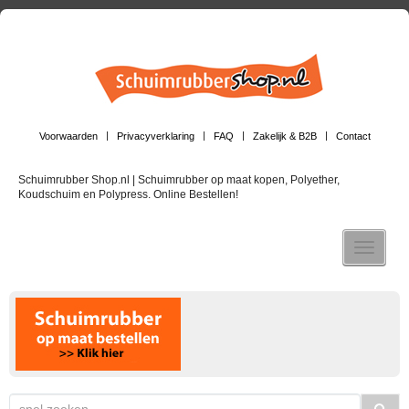
Voorwaarden
Privacyverklaring
FAQ
Zakelijk & B2B
Contact
Schuimrubber Shop.nl | Schuimrubber op maat kopen, Polyether,
Koudschuim en Polypress. Online Bestellen!
Toggle n