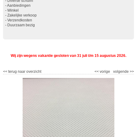
-
Diverse schuim
-
Aanbiedingen
-
Winkel
-
Zakelijke verkoop
-
Verzendkosten
-
Duurzaam bezig
Wij zijn wegens vakantie gesloten van 31 juli t/m 15 augustus 2026.
<<
terug naar overzicht
<<
vorige
volgende
>>