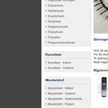
Flightcase Vullingen
Grijsschuim
Hardschuim
Koudschuim
Neopreen
Noppenschuim
Plukschuim
Polyether
Siernage
Polypress/bondfoam
Voor de ge
Kunstleer
Per 60 stu
Te gebruik
Maat nagel
Kunstleer - Indoor
Kunstleer - Outdoor
Bijpasse
Meubelstof
Meubelstof - Indoor
Meubelstof - Outdoor
Meubelstof - Outdoordoek
Meubelstof - Project