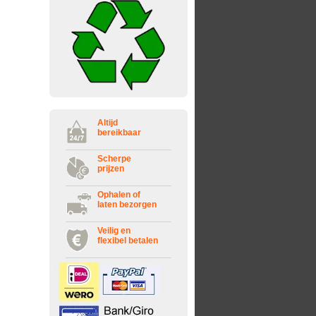
Altijd
bereikbaar
Scherpe
prijzen
Ophalen of
laten bezorgen
Veilig en
flexibel betalen