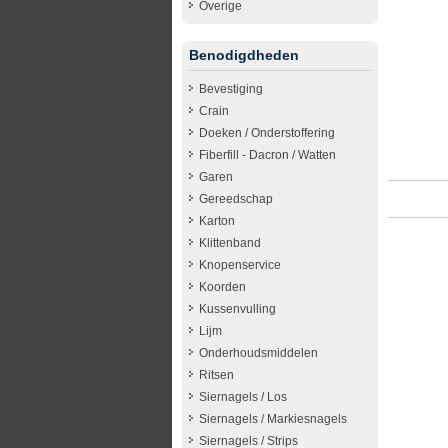
Overige
Benodigdheden
Bevestiging
Crain
Doeken / Onderstoffering
Fiberfill - Dacron / Watten
Garen
Gereedschap
Karton
Klittenband
Knopenservice
Koorden
Kussenvulling
Lijm
Onderhoudsmiddelen
Ritsen
Siernagels / Los
Siernagels / Markiesnagels
Siernagels / Strips