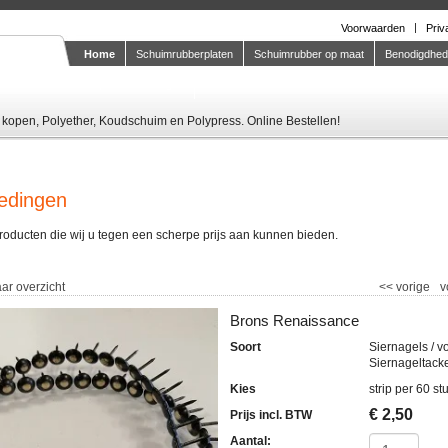
Voorwaarden
Priv
Home
Schuimrubberplaten
Schuimrubber op maat
Benodigdhe
Knipstaal-aanvragen
kopen, Polyether, Koudschuim en Polypress. Online Bestellen!
edingen
roducten die wij u tegen een scherpe prijs aan kunnen bieden.
ar overzicht
<<
vorige
v
Brons Renaissance
Soort
Siernagels / v
Siernageltack
Kies
strip per 60 st
€
2,50
Prijs incl. BTW
Aantal: