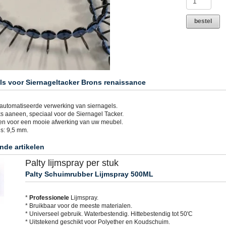
bestel
ls voor Siernageltacker Brons renaissance
automatiseerde verwerking van siernagels.
ks aaneen, speciaal voor de Siernagel Tacker.
en voor een mooie afwerking van uw meubel.
s: 9,5 mm.
nde artikelen
Palty lijmspray per stuk
Palty Schuimrubber Lijmspray 500ML
*
Professionele
Lijmspray.
* Bruikbaar voor de meeste materialen.
* Universeel gebruik. Waterbestendig. Hittebestendig tot 50'C
* Uitstekend geschikt voor Polyether en Koudschuim.