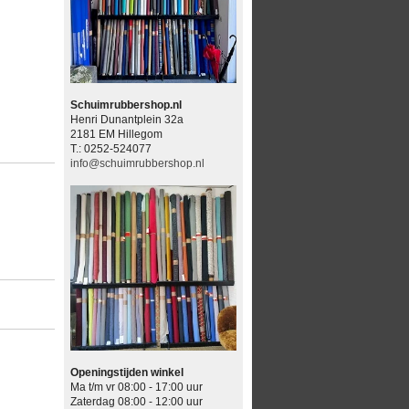
Schuimrubbershop.nl
Henri Dunantplein 32a
2181 EM Hillegom
T.: 0252-524077
info@schuimrubbershop.nl
Openingstijden winkel
Ma t/m vr 08:00 - 17:00 uur
Zaterdag 08:00 - 12:00 uur