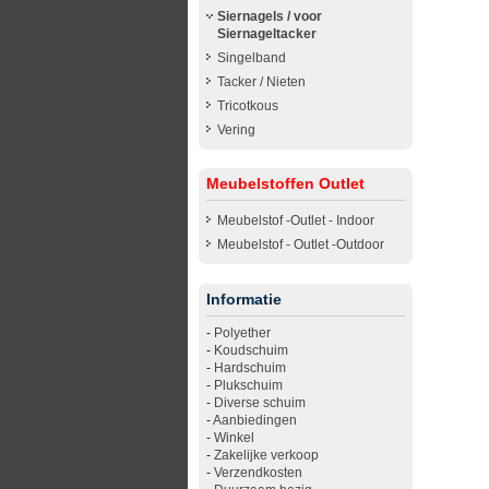
Siernagels / voor
Siernageltacker
Singelband
Tacker / Nieten
Tricotkous
Vering
Meubelstoffen Outlet
Meubelstof -Outlet - Indoor
Meubelstof - Outlet -Outdoor
Informatie
-
Polyether
-
Koudschuim
-
Hardschuim
-
Plukschuim
-
Diverse schuim
-
Aanbiedingen
-
Winkel
-
Zakelijke verkoop
-
Verzendkosten