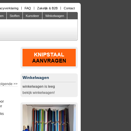
acyverklaring
FAQ
Zakelijk & B2B
Contact
den
Stoffen
Kunstleer
Winkelwagen
Winkelwagen
olgende
>>
winkelwagen is leeg
bekijk winkelwagen!
oor
er
uks