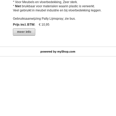
* Voor Meubels en vloerbedekking, Zeer sterk.
*
Niet
bruikbaar voor materialen waarin plastic is verwerkt.
Veel gebruikt in meubel industrie en bij vloerbedekking leggen.
Gebruiksaanwijzing Palty Lijmspray; zie bus.
Prijs incl. BTW
:
€ 10,95
meer info
powered by
myShop.com