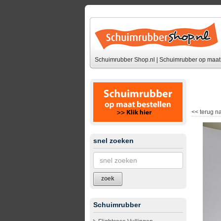
Schuimrubber Shop.nl | Schuimrubber op maat 
<<
terug na
snel zoeken
zoek
Schuimrubber