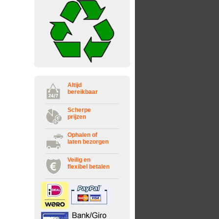
Altijd
bereikbaar
Scherpe
prijzen
Ophalen of
laten bezorgen
Veilig en
flexibel betalen