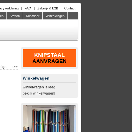
acyverklaring
FAQ
Zakelijk & B2B
Contact
den
Stoffen
Kunstleer
Winkelwagen
olgende
>>
Winkelwagen
winkelwagen is leeg
bekijk winkelwagen!