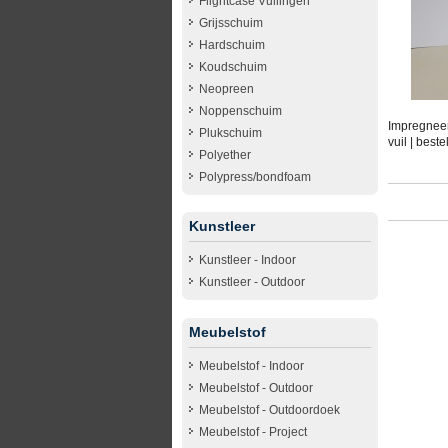
Flightcase Vullingen
Grijsschuim
Hardschuim
Koudschuim
Neopreen
Noppenschuim
Impregneer
Plukschuim
vuil | best
Polyether
Polypress/bondfoam
Kunstleer
Kunstleer - Indoor
Kunstleer - Outdoor
Meubelstof
Meubelstof - Indoor
Meubelstof - Outdoor
Meubelstof - Outdoordoek
Meubelstof - Project