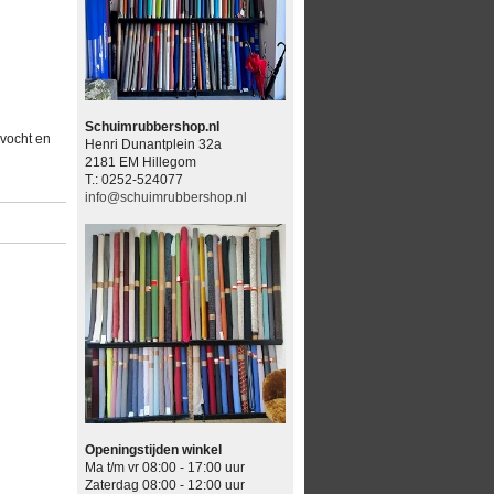
Schuimrubbershop.nl
 vocht en
Henri Dunantplein 32a
2181 EM Hillegom
T.: 0252-524077
info@schuimrubbershop.nl
Openingstijden winkel
Ma t/m vr 08:00 - 17:00 uur
Zaterdag 08:00 - 12:00 uur