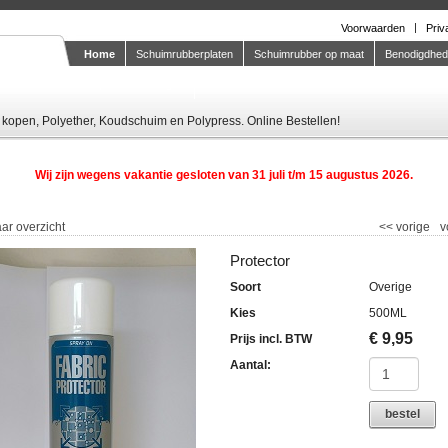
Voorwaarden
Priv
Home
Schuimrubberplaten
Schuimrubber op maat
Benodigdhe
Knipstaal-aanvragen
kopen, Polyether, Koudschuim en Polypress. Online Bestellen!
Wij zijn wegens vakantie gesloten van 31 juli t/m 15 augustus 2026.
ar overzicht
<<
vorige
v
Protector
Soort
Overige
Kies
500ML
€
9,95
Prijs incl. BTW
Aantal:
bestel