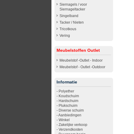
Siernagels / voor
Siernageltacker
Singelband
Tacker / Nieten
Tricotkous
Vering
Meubelstoffen Outlet
Meubelstof -Outlet - Indoor
Meubelstof - Outlet -Outdoor
Informatie
-
Polyether
-
Koudschuim
-
Hardschuim
-
Plukschuim
-
Diverse schuim
-
Aanbiedingen
-
Winkel
-
Zakelijke verkoop
-
Verzendkosten