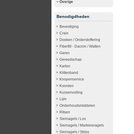
Overige
Benodigdheden
Bevestiging
Crain
Doeken / Onderstoffering
Fiberfill - Dacron / Watten
Garen
Gereedschap
Karton
Klittenband
Knopenservice
Koorden
Kussenvulling
Lijm
Onderhoudsmiddelen
Ritsen
Siernagels / Los
Siernagels / Markiesnagels
Siernagels / Strips