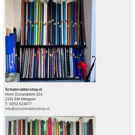
Schuimrubbershop.nl
Henri Dunantplein 32a
2181 EM Hillegom
T.: 0252-524077
info@schuimrubbershop.nl