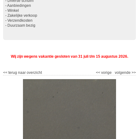
-
Diverse schuim
-
Aanbiedingen
-
Winkel
-
Zakelijke verkoop
-
Verzendkosten
-
Duurzaam bezig
Wij zijn wegens vakantie gesloten van 31 juli t/m 15 augustus 2026.
<<
terug naar overzicht
<<
vorige
volgende
>>