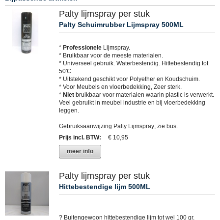
Palty lijmspray per stuk
Palty Schuimrubber Lijmspray 500ML
*
Professionele
Lijmspray.
* Bruikbaar voor de meeste materialen.
* Universeel gebruik. Waterbestendig. Hittebestendig tot
50'C
* Uitstekend geschikt voor Polyether en Koudschuim.
* Voor Meubels en vloerbedekking, Zeer sterk.
*
Niet
bruikbaar voor materialen waarin plastic is verwerkt.
Veel gebruikt in meubel industrie en bij vloerbedekking
leggen.
Gebruiksaanwijzing Palty Lijmspray; zie bus.
Prijs incl. BTW
:
€ 10,95
meer info
Palty lijmspray per stuk
Hittebestendige lijm 500ML
? Buitengewoon hittebestendige lijm tot wel 100 gr.