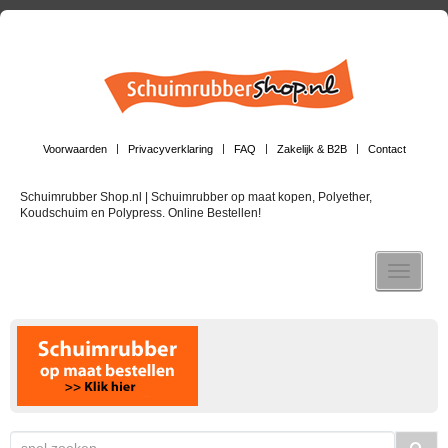
Voorwaarden
Privacyverklaring
FAQ
Zakelijk & B2B
Contact
Schuimrubber Shop.nl | Schuimrubber op maat kopen, Polyether,
Koudschuim en Polypress. Online Bestellen!
Toggle n