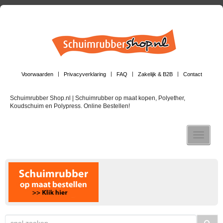
Voorwaarden
Privacyverklaring
FAQ
Zakelijk & B2B
Contact
Schuimrubber Shop.nl | Schuimrubber op maat kopen, Polyether,
Koudschuim en Polypress. Online Bestellen!
Toggle n