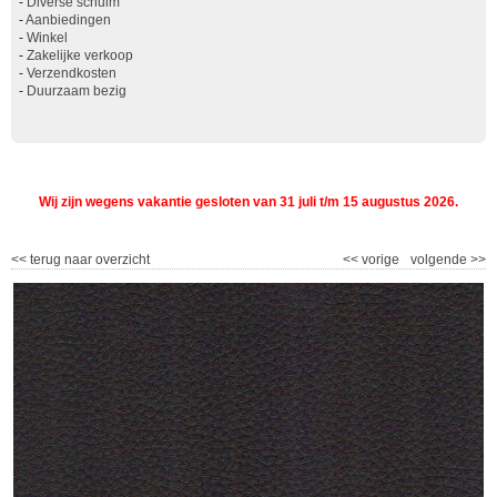
-
Diverse schuim
-
Aanbiedingen
-
Winkel
-
Zakelijke verkoop
-
Verzendkosten
-
Duurzaam bezig
Wij zijn wegens vakantie gesloten van 31 juli t/m 15 augustus 2026.
<<
terug naar overzicht
<<
vorige
volgende
>>