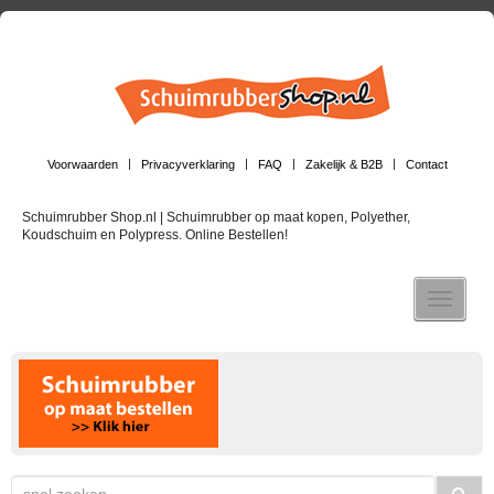
Voorwaarden
Privacyverklaring
FAQ
Zakelijk & B2B
Contact
Schuimrubber Shop.nl | Schuimrubber op maat kopen, Polyether,
Koudschuim en Polypress. Online Bestellen!
Toggle n