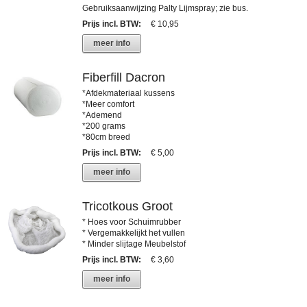
Gebruiksaanwijzing Palty Lijmspray; zie bus.
Prijs incl. BTW
:
€ 10,95
meer info
Fiberfill Dacron
*Afdekmateriaal kussens
*Meer comfort
*Ademend
*200 grams
*80cm breed
Prijs incl. BTW
:
€ 5,00
meer info
Tricotkous Groot
* Hoes voor Schuimrubber
* Vergemakkelijkt het vullen
* Minder slijtage Meubelstof
Prijs incl. BTW
:
€ 3,60
meer info