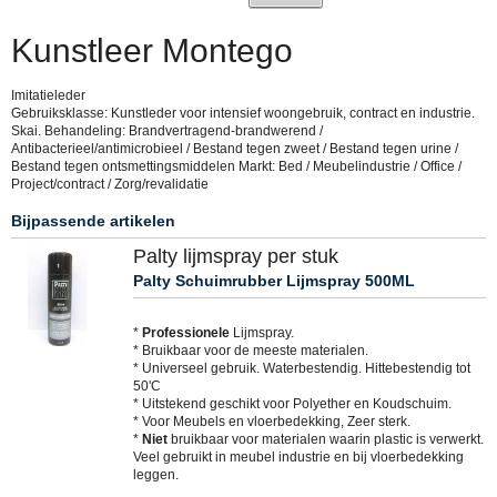
Kunstleer Montego
Imitatieleder
Gebruiksklasse: Kunstleder voor intensief woongebruik, contract en industrie.
Skai. Behandeling: Brandvertragend-brandwerend /
Antibacterieel/antimicrobieel / Bestand tegen zweet / Bestand tegen urine /
Bestand tegen ontsmettingsmiddelen Markt: Bed / Meubelindustrie / Office /
Project/contract / Zorg/revalidatie
Bijpassende artikelen
Palty lijmspray per stuk
Palty Schuimrubber Lijmspray 500ML
*
Professionele
Lijmspray.
* Bruikbaar voor de meeste materialen.
* Universeel gebruik. Waterbestendig. Hittebestendig tot
50'C
* Uitstekend geschikt voor Polyether en Koudschuim.
* Voor Meubels en vloerbedekking, Zeer sterk.
*
Niet
bruikbaar voor materialen waarin plastic is verwerkt.
Veel gebruikt in meubel industrie en bij vloerbedekking
leggen.