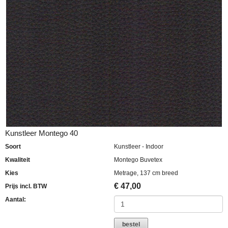
Kunstleer Montego 40
Soort
Kunstleer - Indoor
Kwaliteit
Montego Buvetex
Kies
Metrage, 137 cm breed
€
47,00
Prijs incl. BTW
Aantal:
bestel