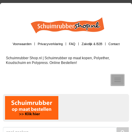
Voorwaarden
Privacyverklaring
FAQ
Zakelijk & B2B
Contact
Schuimrubber Shop.nl | Schuimrubber op maat kopen, Polyether,
Koudschuim en Polypress. Online Bestellen!
Toggle n