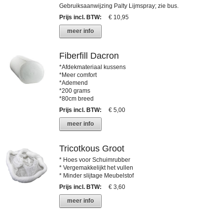
Gebruiksaanwijzing Palty Lijmspray; zie bus.
Prijs incl. BTW
:
€ 10,95
meer info
Fiberfill Dacron
*Afdekmateriaal kussens
*Meer comfort
*Ademend
*200 grams
*80cm breed
Prijs incl. BTW
:
€ 5,00
meer info
Tricotkous Groot
* Hoes voor Schuimrubber
* Vergemakkelijkt het vullen
* Minder slijtage Meubelstof
Prijs incl. BTW
:
€ 3,60
meer info