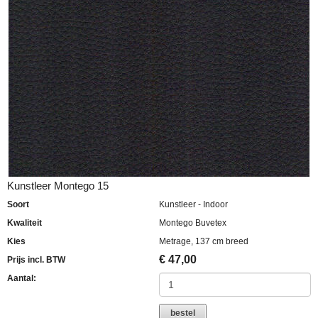
Kunstleer Montego 15
Soort
Kunstleer - Indoor
Kwaliteit
Montego Buvetex
Kies
Metrage, 137 cm breed
€
47,00
Prijs incl. BTW
Aantal:
bestel