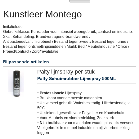
Kunstleer Montego
Imitatieleder
Gebruiksklasse: Kunstleder voor intensief woongebruik, contract en industrie.
Skai. Behandeling: Brandvertragend-brandwerend /
Antibacterieel/antimicrobieel / Bestand tegen zweet / Bestand tegen urine /
Bestand tegen ontsmettingsmiddelen Markt: Bed / Meubelindustrie / Office /
Project/contract / Zorg/revalidatie
Bijpassende artikelen
Palty lijmspray per stuk
Palty Schuimrubber Lijmspray 500ML
*
Professionele
Lijmspray.
* Bruikbaar voor de meeste materialen.
* Universeel gebruik. Waterbestendig. Hittebestendig tot
50'C
* Uitstekend geschikt voor Polyether en Koudschuim.
* Voor Meubels en vloerbedekking, Zeer sterk.
*
Niet
bruikbaar voor materialen waarin plastic is verwerkt.
Veel gebruikt in meubel industrie en bij vloerbedekking
leggen.