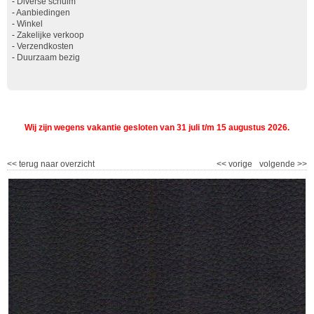
-
Diverse schuim
-
Aanbiedingen
-
Winkel
-
Zakelijke verkoop
-
Verzendkosten
-
Duurzaam bezig
Wij zijn wegens vakantie gesloten van 31 juli t/m 15 augustus 2026.
<<
terug naar overzicht
<<
vorige
volgende
>>