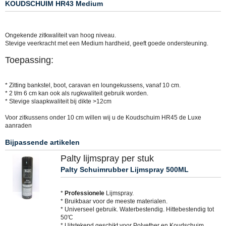
KOUDSCHUIM HR43 Medium
Ongekende zitkwaliteit van hoog niveau.
Stevige veerkracht met een Medium hardheid, geeft goede ondersteuning.
Toepassing:
* Zitting bankstel, boot, caravan en loungekussens, vanaf 10 cm.
* 2 t/m 6 cm kan ook als rugkwaliteit gebruik worden.
* Stevige slaapkwaliteit bij dikte >12cm
Voor zitkussens onder 10 cm willen wij u de Koudschuim HR45 de Luxe
aanraden
Bijpassende artikelen
Palty lijmspray per stuk
Palty Schuimrubber Lijmspray 500ML
*
Professionele
Lijmspray.
* Bruikbaar voor de meeste materialen.
* Universeel gebruik. Waterbestendig. Hittebestendig tot
50'C
* Uitstekend geschikt voor Polyether en Koudschuim.