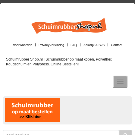
Voorwaarden
Privacyverklaring
FAQ
Zakelijk & B2B
Contact
Schuimrubber Shop.nl | Schuimrubber op maat kopen, Polyether,
Koudschuim en Polypress. Online Bestellen!
Toggle n