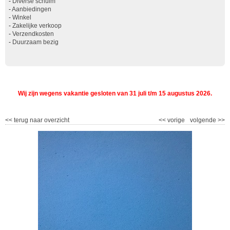
-
Diverse schuim
-
Aanbiedingen
-
Winkel
-
Zakelijke verkoop
-
Verzendkosten
-
Duurzaam bezig
Wij zijn wegens vakantie gesloten van 31 juli t/m 15 augustus 2026.
<<
terug naar overzicht
<<
vorige
volgende
>>