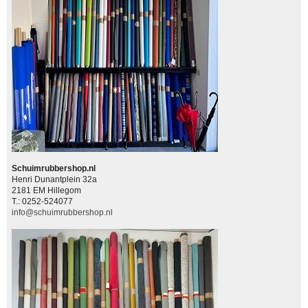
Schuimrubbershop.nl
Henri Dunantplein 32a
2181 EM Hillegom
T.: 0252-524077
info@schuimrubbershop.nl