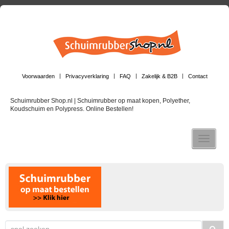
Voorwaarden
Privacyverklaring
FAQ
Zakelijk & B2B
Contact
Schuimrubber Shop.nl | Schuimrubber op maat kopen, Polyether,
Koudschuim en Polypress. Online Bestellen!
Toggle n