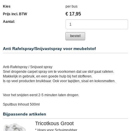
Kies
per bus
€
17,95
Prijs incl. BTW
Aantal:
bestel
Anti Rafelspray/Snijvastspray voor meubelstof
Anti-Rafelspray / Snijvast spray
Snel drogende carpet spray om te voorkomen dat uw stof gaat rafelen.
Makkelijk in gebruik, en een goede hulp bij het stofferen.
Is op veel producten bruikbaar. Ook voor tapijten, sisal en kokosmatten.
Voor het snijden eerst 2-5 minuten laten drogen.
Spuitbus Inhoud 500ml
Bijpassende artikelen
Tricotkous Groot
* Hoes voor Schuimrubber