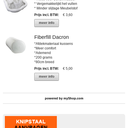
* Vergemakkelijkt het vullen
* Minder slijtage Meubelstof
Prijs incl. BTW
:
€ 3,60
meer info
Fiberfill Dacron
*Afdekmateriaal kussens
*Meer comfort
*Ademend
*200 grams
*80cm breed
Prijs incl. BTW
:
€ 5,00
meer info
powered by
myShop.com