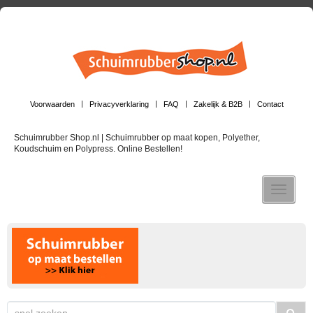
Voorwaarden
Privacyverklaring
FAQ
Zakelijk & B2B
Contact
Schuimrubber Shop.nl | Schuimrubber op maat kopen, Polyether,
Koudschuim en Polypress. Online Bestellen!
Toggle n