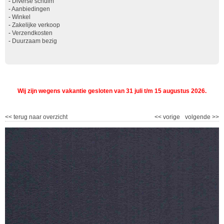
-
Diverse schuim
-
Aanbiedingen
-
Winkel
-
Zakelijke verkoop
-
Verzendkosten
-
Duurzaam bezig
Wij zijn wegens vakantie gesloten van 31 juli t/m 15 augustus 2026.
<<
terug naar overzicht
<<
vorige
volgende
>>