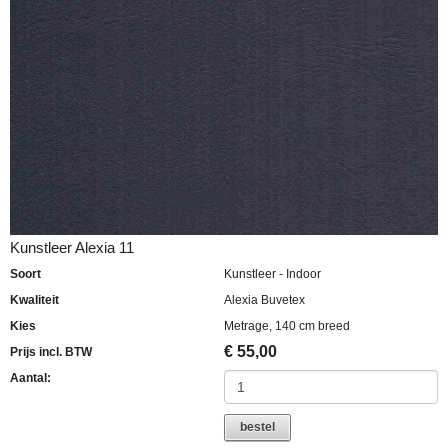
Kunstleer Alexia 11
Soort
Kunstleer - Indoor
Kwaliteit
Alexia Buvetex
Kies
Metrage, 140 cm breed
€
55,00
Prijs incl. BTW
Aantal:
bestel