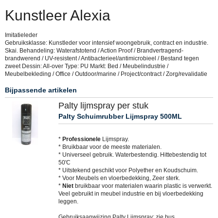
Kunstleer Alexia
Imitatieleder
Gebruiksklasse: Kunstleder voor intensief woongebruik, contract en industrie.
Skai. Behandeling: Waterafstotend / Action Proof / Brandvertragend-
brandwerend / UV-resistent / Antibacterieel/antimicrobieel / Bestand tegen
zweet Dessin: All-over Type: PU Markt: Bed / Meubelindustrie /
Meubelbekleding / Office / Outdoor/marine / Project/contract / Zorg/revalidatie
Bijpassende artikelen
Palty lijmspray per stuk
Palty Schuimrubber Lijmspray 500ML
*
Professionele
Lijmspray.
* Bruikbaar voor de meeste materialen.
* Universeel gebruik. Waterbestendig. Hittebestendig tot
50'C
* Uitstekend geschikt voor Polyether en Koudschuim.
* Voor Meubels en vloerbedekking, Zeer sterk.
*
Niet
bruikbaar voor materialen waarin plastic is verwerkt.
Veel gebruikt in meubel industrie en bij vloerbedekking
leggen.
Gebruiksaanwijzing Palty Lijmspray; zie bus.