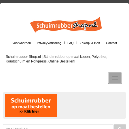
Voorwaarden
Privacyverklaring
FAQ
Zakelijk & B2B
Contact
Schuimrubber Shop.nl | Schuimrubber op maat kopen, Polyether,
Koudschuim en Polypress. Online Bestellen!
Toggle n