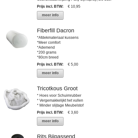
Prijs incl. BTW
:
€ 10,95
meer info
Fiberfill Dacron
*Afdekmateriaal kussens
*Meer comfort
*Ademend
*200 grams
*80cm breed
Prijs incl. BTW
:
€ 5,00
meer info
Tricotkous Groot
* Hoes voor Schuimrubber
* Vergemakkelijkt het vullen
* Minder slijtage Meubelstof
Prijs incl. BTW
:
€ 3,60
meer info
Rits Bijpassend