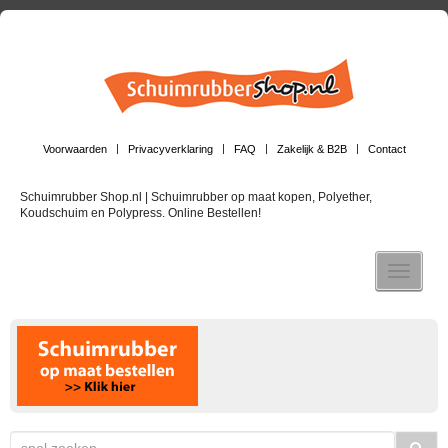
Voorwaarden
Privacyverklaring
FAQ
Zakelijk & B2B
Contact
Schuimrubber Shop.nl | Schuimrubber op maat kopen, Polyether,
Koudschuim en Polypress. Online Bestellen!
Toggle n