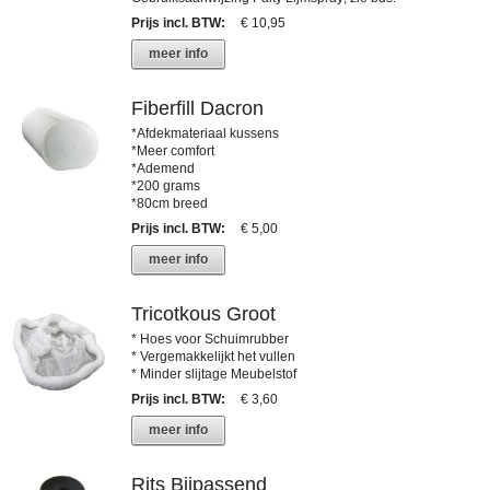
Prijs incl. BTW
:
€ 10,95
meer info
Fiberfill Dacron
*Afdekmateriaal kussens
*Meer comfort
*Ademend
*200 grams
*80cm breed
Prijs incl. BTW
:
€ 5,00
meer info
Tricotkous Groot
* Hoes voor Schuimrubber
* Vergemakkelijkt het vullen
* Minder slijtage Meubelstof
Prijs incl. BTW
:
€ 3,60
meer info
Rits Bijpassend