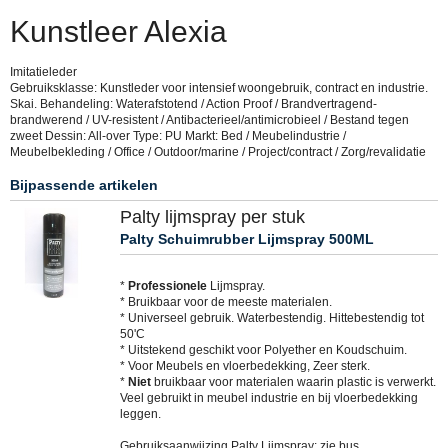
Kunstleer Alexia
Imitatieleder
Gebruiksklasse: Kunstleder voor intensief woongebruik, contract en industrie.
Skai. Behandeling: Waterafstotend / Action Proof / Brandvertragend-
brandwerend / UV-resistent / Antibacterieel/antimicrobieel / Bestand tegen
zweet Dessin: All-over Type: PU Markt: Bed / Meubelindustrie /
Meubelbekleding / Office / Outdoor/marine / Project/contract / Zorg/revalidatie
Bijpassende artikelen
Palty lijmspray per stuk
Palty Schuimrubber Lijmspray 500ML
*
Professionele
Lijmspray.
* Bruikbaar voor de meeste materialen.
* Universeel gebruik. Waterbestendig. Hittebestendig tot
50'C
* Uitstekend geschikt voor Polyether en Koudschuim.
* Voor Meubels en vloerbedekking, Zeer sterk.
*
Niet
bruikbaar voor materialen waarin plastic is verwerkt.
Veel gebruikt in meubel industrie en bij vloerbedekking
leggen.
Gebruiksaanwijzing Palty Lijmspray; zie bus.