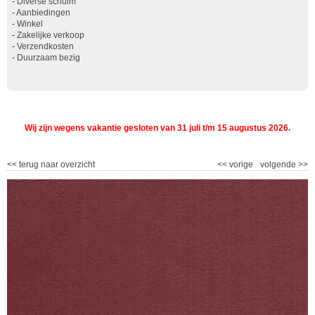
-
Diverse schuim
-
Aanbiedingen
-
Winkel
-
Zakelijke verkoop
-
Verzendkosten
-
Duurzaam bezig
Wij zijn wegens vakantie gesloten van 31 juli t/m 15 augustus 2026.
<<
terug naar overzicht
<<
vorige
volgende
>>