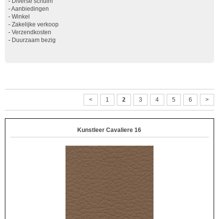
-
Diverse schuim
-
Aanbiedingen
-
Winkel
-
Zakelijke verkoop
-
Verzendkosten
-
Duurzaam bezig
<
1
2
3
4
5
6
>
Kunstleer Cavaliere 16