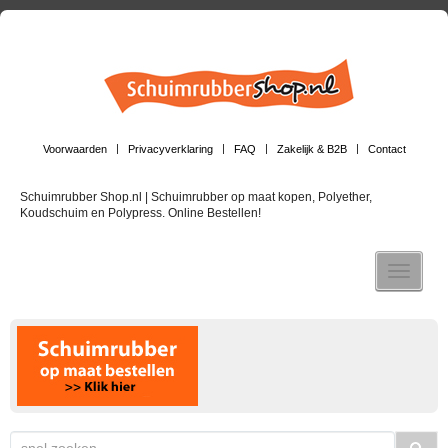
Voorwaarden
Privacyverklaring
FAQ
Zakelijk & B2B
Contact
Schuimrubber Shop.nl | Schuimrubber op maat kopen, Polyether,
Koudschuim en Polypress. Online Bestellen!
Toggle n