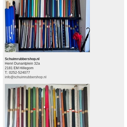
Schuimrubbershop.nl
Henri Dunantplein 32a
2181 EM Hillegom
T.: 0252-524077
info@schuimrubbershop.nl