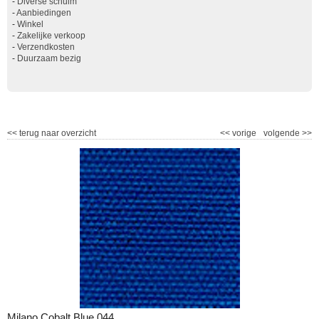
-
Diverse schuim
-
Aanbiedingen
-
Winkel
-
Zakelijke verkoop
-
Verzendkosten
-
Duurzaam bezig
<<
terug naar overzicht
<<
vorige
volgende
>>
Milano Cobalt Blue 044