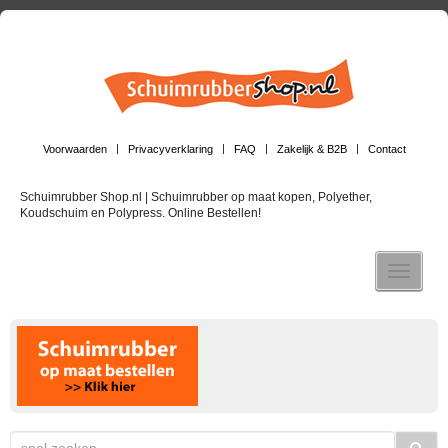
Voorwaarden
Privacyverklaring
FAQ
Zakelijk & B2B
Contact
Schuimrubber Shop.nl | Schuimrubber op maat kopen, Polyether,
Koudschuim en Polypress. Online Bestellen!
Toggle n