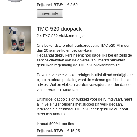
Prijs incl. BTW
:
€ 3,60
meer info
TMC 520 duopack
2 x TMC 520 Vlekkenreiniger
Ons bekendste onderhoudsproduct is TMC 520. Al meer
dan 20 jaar veilig en betrouwbaar.
Het aantal gebruikers neemt nog dagelijks toe en zelfs de
service-diensten van de diverse tapijtmerkfabrikanten
gebruiken regelmatig de TMC 520 vlekkenformule.
Deze universele vlekkenreiniger is uitsluitend verkrijgbaar
bij de interieurspecialist, want de vakman geeft het beste
advies. Vuil en vlekken worden verwijderd zonder dat de
vezels worden aangetast.
Dit middel dat ooit is ontwikkeld voor de ruimtevaart, heeft
al in vele huishoudens met succes z'n werk gedaan.
Iedereen die eenmaal TMC 520 heeft gebruikt wil nooit
meer iets anders.
Inhoud 500ML per fles
Prijs incl. BTW
:
€ 15,95