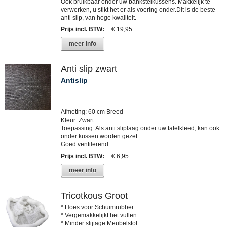
Ook bruikbaar onder uw bankstelkussens. Makkelijk te
verwerken, u stikt het er als voering onder.Dit is de beste
anti slip, van hoge kwaliteit.
Prijs incl. BTW
:
€ 19,95
meer info
Anti slip zwart
Antislip
Afmeting: 60 cm Breed
Kleur: Zwart
Toepassing: Als anti sliplaag onder uw tafelkleed, kan ook
onder kussen worden gezet.
Goed ventilerend.
Prijs incl. BTW
:
€ 6,95
meer info
Tricotkous Groot
* Hoes voor Schuimrubber
* Vergemakkelijkt het vullen
* Minder slijtage Meubelstof