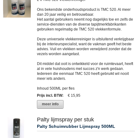
Ons bekendste onderhoudsproduct is TMC 520. Al meer
dan 20 jaar veilig en betrouwbaar.
Het aantal gebruikers neemt nog dagelijks toe en zelfs de
service-diensten van de diverse tapijtmerkfabrikanten
gebruiken regelmatig de TMC 520 vlekkenformule.
Deze universele vlekkenreiniger is uitsluitend verkrijgbaar
bij de interieurspecialist, want de vakman geeft het beste
advies. Vuil en vlekken worden verwijderd zonder dat de
vezels worden aangetast.
Dit middel dat ooit is ontwikkeld voor de ruimtevaart, heeft
al in vele huishoudens met succes z'n werk gedaan.
Iedereen die eenmaal TMC 520 heeft gebruikt wil nooit
meer iets anders.
Inhoud 500ML per fles
Prijs incl. BTW
:
€ 15,95
meer info
Palty lijmspray per stuk
Palty Schuimrubber Lijmspray 500ML