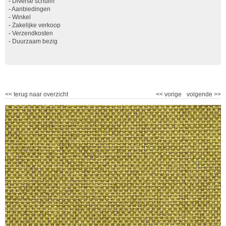
-
Diverse schuim
-
Aanbiedingen
-
Winkel
-
Zakelijke verkoop
-
Verzendkosten
-
Duurzaam bezig
<<
terug naar overzicht
<<
vorige
volgende
>>