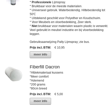
*
Professionele
Lijmspray.
* Bruikbaar voor de meeste materialen.
* Universeel gebruik. Waterbestendig. Hittebestendig tot
50'C
* Uitstekend geschikt voor Polyether en Koudschuim.
* Voor Meubels en vloerbedekking, Zeer sterk.
*
Niet
bruikbaar voor materialen waarin plastic is verwerkt.
Veel gebruikt in meubel industrie en bij vloerbedekking
leggen.
Gebruiksaanwijzing Palty Lijmspray; zie bus.
Prijs incl. BTW
:
€ 10,95
meer info
Fiberfill Dacron
*Afdekmateriaal kussens
*Meer comfort
*Ademend
*200 grams
*80cm breed
Prijs incl. BTW
:
€ 5,00
meer info