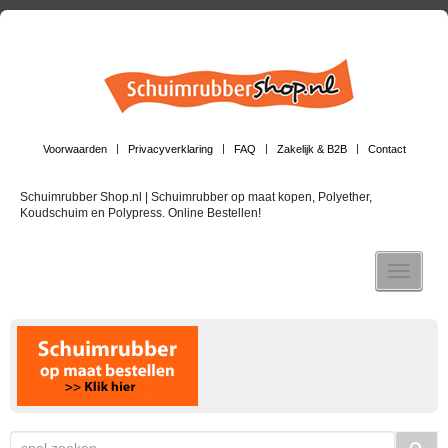
Voorwaarden
Privacyverklaring
FAQ
Zakelijk & B2B
Contact
Schuimrubber Shop.nl | Schuimrubber op maat kopen, Polyether,
Koudschuim en Polypress. Online Bestellen!
Toggle n