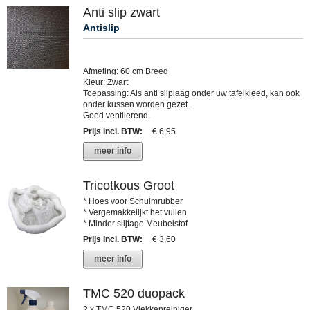
Anti slip zwart
Antislip
Afmeting: 60 cm Breed
Kleur: Zwart
Toepassing: Als anti sliplaag onder uw tafelkleed, kan ook
onder kussen worden gezet.
Goed ventilerend.
Prijs incl. BTW
:
€ 6,95
meer info
Tricotkous Groot
* Hoes voor Schuimrubber
* Vergemakkelijkt het vullen
* Minder slijtage Meubelstof
Prijs incl. BTW
:
€ 3,60
meer info
TMC 520 duopack
2 x TMC 520 Vlekkenreiniger