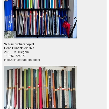
Schuimrubbershop.nl
Henri Dunantplein 32a
2181 EM Hillegom
T.: 0252-524077
info@schuimrubbershop.nl