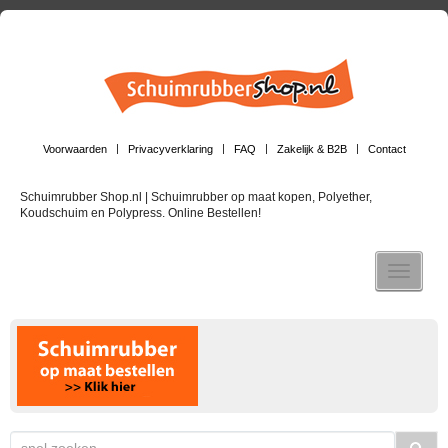
Voorwaarden
Privacyverklaring
FAQ
Zakelijk & B2B
Contact
Schuimrubber Shop.nl | Schuimrubber op maat kopen, Polyether,
Koudschuim en Polypress. Online Bestellen!
Toggle n