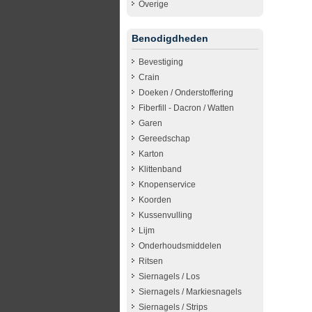
Overige
Benodigdheden
Bevestiging
Crain
Doeken / Onderstoffering
Fiberfill - Dacron / Watten
Garen
Gereedschap
Karton
Klittenband
Knopenservice
Koorden
Kussenvulling
Lijm
Onderhoudsmiddelen
Ritsen
Siernagels / Los
Siernagels / Markiesnagels
Siernagels / Strips