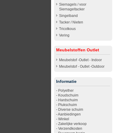
Siernagels / voor
Siernageltacker
Singelband
Tacker / Nieten
Tricotkous
Vering
Meubelstoffen Outlet
Meubelstof -Outlet - Indoor
Meubelstof - Outlet -Outdoor
Informatie
-
Polyether
-
Koudschuim
-
Hardschuim
-
Plukschuim
-
Diverse schuim
-
Aanbiedingen
-
Winkel
-
Zakelijke verkoop
-
Verzendkosten