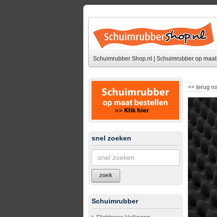
Schuimrubber Shop.nl | Schuimrubber op maat 
<<
terug na
snel zoeken
zoek
Schuimrubber