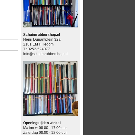
Schuimrubbershop.nl
Henri Dunantplein 32a
2181 EM Hillegom
T.: 0252-524077
info@schuimrubbershop.nl
Openingstijden winkel
Ma t/m vr 08:00 - 17:00 uur
Zaterdag 08:00 - 12:00 uur