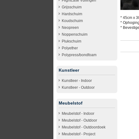
Flightcase Vullingen
Grijsschuim
Hardschuim
* 45cm x 
Koudschuim
* Ophoging
Neopreen
* Bevestig
Noppenschuim
Plukschuim
Polyether
Polypress/bondfoam
Kunstleer
Kunstleer - Indoor
Kunstleer - Outdoor
Meubelstof
Meubelstof - Indoor
Meubelstof - Outdoor
Meubelstof - Outdoordoek
Meubelstof - Project