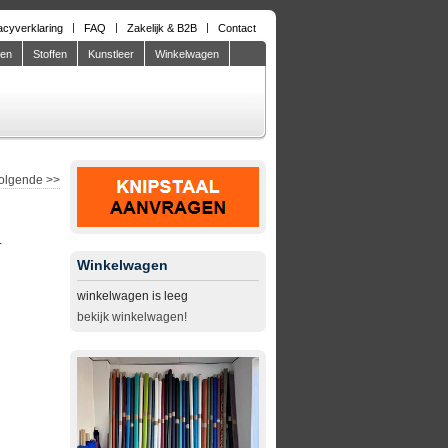
acyverklaring
FAQ
Zakelijk & B2B
Contact
den
Stoffen
Kunstleer
Winkelwagen
olgende
>>
.
Winkelwagen
winkelwagen is leeg
bekijk winkelwagen!