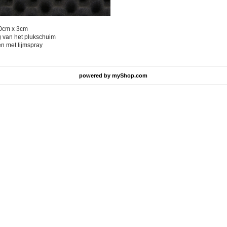
30cm x 3cm
 van het plukschuim
en met lijmspray
powered by
myShop.com