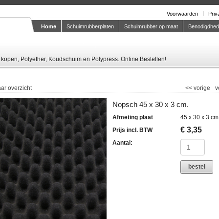
Voorwaarden
Priv
Home
Schuimrubberplaten
Schuimrubber op maat
Benodigdhe
Knipstaal-aanvragen
kopen, Polyether, Koudschuim en Polypress. Online Bestellen!
ar overzicht
<<
vorige
v
Nopsch 45 x 30 x 3 cm.
Afmeting plaat
45 x 30 x 3 cm
€
3,35
Prijs incl. BTW
Aantal:
bestel