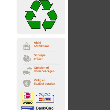
Altijd
bereikbaar
Scherpe
prijzen
Ophalen of
laten bezorgen
Veilig en
flexibel betalen