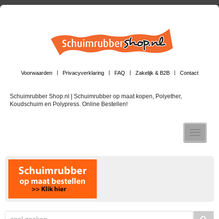
Voorwaarden
Privacyverklaring
FAQ
Zakelijk & B2B
Contact
Schuimrubber Shop.nl | Schuimrubber op maat kopen, Polyether,
Koudschuim en Polypress. Online Bestellen!
Toggle n