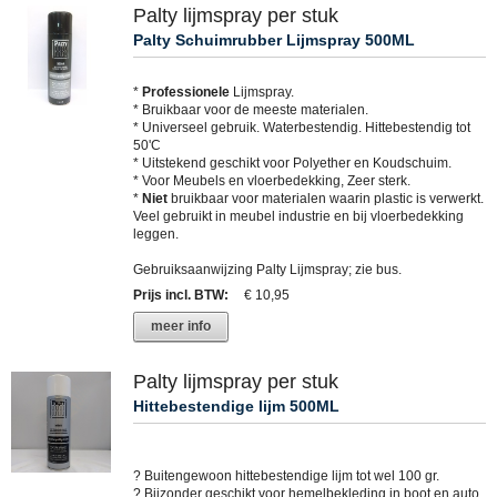
Palty lijmspray per stuk
Palty Schuimrubber Lijmspray 500ML
*
Professionele
Lijmspray.
* Bruikbaar voor de meeste materialen.
* Universeel gebruik. Waterbestendig. Hittebestendig tot
50'C
* Uitstekend geschikt voor Polyether en Koudschuim.
* Voor Meubels en vloerbedekking, Zeer sterk.
*
Niet
bruikbaar voor materialen waarin plastic is verwerkt.
Veel gebruikt in meubel industrie en bij vloerbedekking
leggen.
Gebruiksaanwijzing Palty Lijmspray; zie bus.
Prijs incl. BTW
:
€ 10,95
meer info
Palty lijmspray per stuk
Hittebestendige lijm 500ML
? Buitengewoon hittebestendige lijm tot wel 100 gr.
? Bijzonder geschikt voor hemelbekleding in boot en auto.