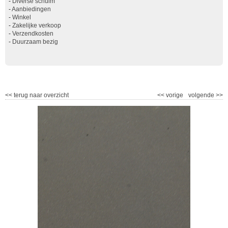
-
Diverse schuim
-
Aanbiedingen
-
Winkel
-
Zakelijke verkoop
-
Verzendkosten
-
Duurzaam bezig
<<
terug naar overzicht
<<
vorige
volgende
>>