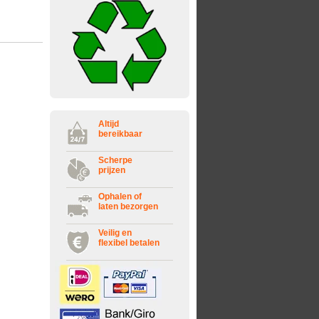
Altijd
bereikbaar
Scherpe
prijzen
Ophalen of
laten bezorgen
Veilig en
flexibel betalen