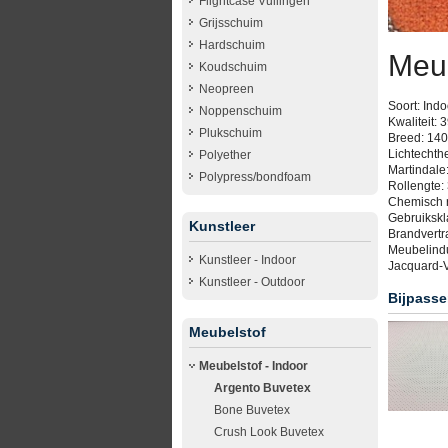
Flightcase Vullingen
Grijsschuim
Hardschuim
Meub
Koudschuim
Neopreen
Soort: Ind
Noppenschuim
Kwaliteit
Plukschuim
Breed: 140
Lichtechthe
Polyether
Martindale
Polypress/bondfoam
Rollengte: 
Chemisch 
Gebruikskl
Kunstleer
Brandvert
Meubelindus
Kunstleer - Indoor
Jacquard-V
Kunstleer - Outdoor
Bijpasse
Meubelstof
Meubelstof - Indoor
Argento Buvetex
Bone Buvetex
Crush Look Buvetex