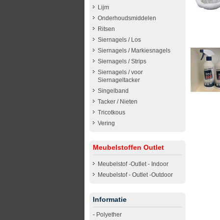
Lijm
Onderhoudsmiddelen
Ritsen
Siernagels / Los
Siernagels / Markiesnagels
Siernagels / Strips
Siernagels / voor
Siernageltacker
Singelband
Tacker / Nieten
Tricotkous
Vering
Meubelstoffen Outlet
Meubelstof -Outlet - Indoor
Meubelstof - Outlet -Outdoor
Informatie
-
Polyether