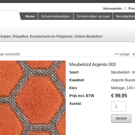
Voorwaarden
Priv
Home
Schuimrubberplaten
Schuimrubber op maat
Benodigdhe
Knipstaal-aanvragen
kopen, Polyether, Koudschuim en Polypress. Online Bestellen!
ar overzicht
<<
vorige
v
Meubelstof Argento 003
Soort
Meubelstof - I
Kwaliteit
Argento Buvet
Kies
Metrage, 140 
€
99,95
Prijs incl. BTW
Aantal:
bestel