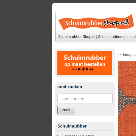
Schuimrubber Shop.nl | Schuimrubber op maat 
<<
terug na
snel zoeken
zoek
Schuimrubber