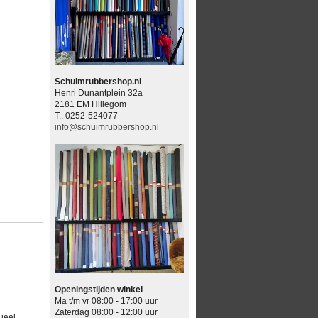
Schuimrubbershop.nl
Henri Dunantplein 32a
2181 EM Hillegom
T.: 0252-524077
info@schuimrubbershop.nl
Openingstijden winkel
Ma t/m vr 08:00 - 17:00 uur
Zaterdag 08:00 - 12:00 uur
ueel