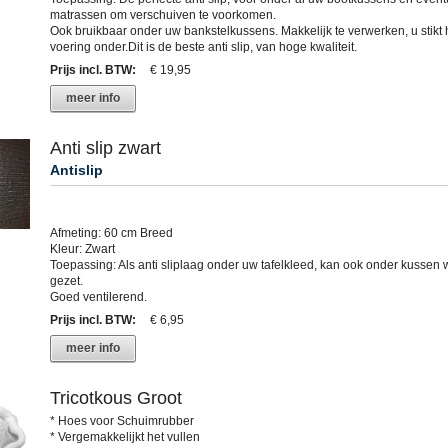
matrassen om verschuiven te voorkomen.
Ook bruikbaar onder uw bankstelkussens. Makkelijk te verwerken, u stikt h
voering onder.Dit is de beste anti slip, van hoge kwaliteit.
Prijs incl. BTW
:
€ 19,95
meer info
Anti slip zwart
Antislip
Afmeting: 60 cm Breed
Kleur: Zwart
Toepassing: Als anti sliplaag onder uw tafelkleed, kan ook onder kussen
gezet.
Goed ventilerend.
Prijs incl. BTW
:
€ 6,95
meer info
Tricotkous Groot
* Hoes voor Schuimrubber
* Vergemakkelijkt het vullen