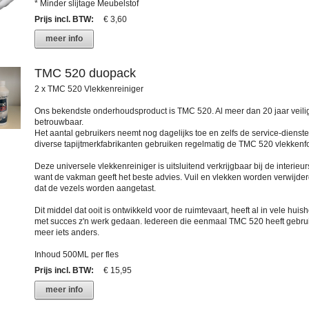
* Minder slijtage Meubelstof
Prijs incl. BTW
:
€ 3,60
meer info
TMC 520 duopack
2 x TMC 520 Vlekkenreiniger
Ons bekendste onderhoudsproduct is TMC 520. Al meer dan 20 jaar veili
betrouwbaar.
Het aantal gebruikers neemt nog dagelijks toe en zelfs de service-dienst
diverse tapijtmerkfabrikanten gebruiken regelmatig de TMC 520 vlekkenf
Deze universele vlekkenreiniger is uitsluitend verkrijgbaar bij de interieur
want de vakman geeft het beste advies. Vuil en vlekken worden verwijde
dat de vezels worden aangetast.
Dit middel dat ooit is ontwikkeld voor de ruimtevaart, heeft al in vele hui
met succes z'n werk gedaan. Iedereen die eenmaal TMC 520 heeft gebruik
meer iets anders.
Inhoud 500ML per fles
Prijs incl. BTW
:
€ 15,95
meer info