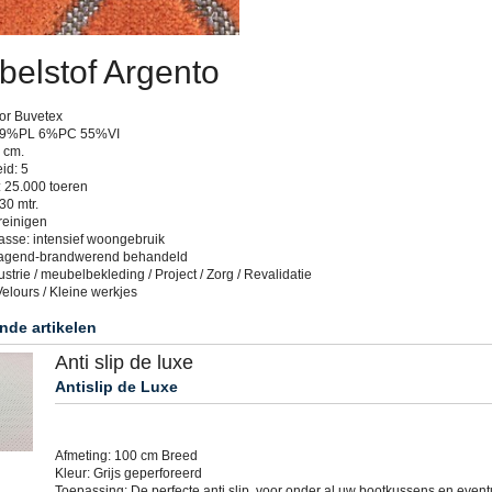
elstof Argento
oor Buvetex
: 39%PL 6%PC 55%VI
 cm.
id: 5
: 25.000 toeren
30 mtr.
reinigen
asse: intensief woongebruik
ragend-brandwerend behandeld
trie / meubelbekleding / Project / Zorg / Revalidatie
elours / Kleine werkjes
nde artikelen
Anti slip de luxe
Antislip de Luxe
Afmeting: 100 cm Breed
Kleur: Grijs geperforeerd
Toepassing: De perfecte anti slip, voor onder al uw bootkussens en event