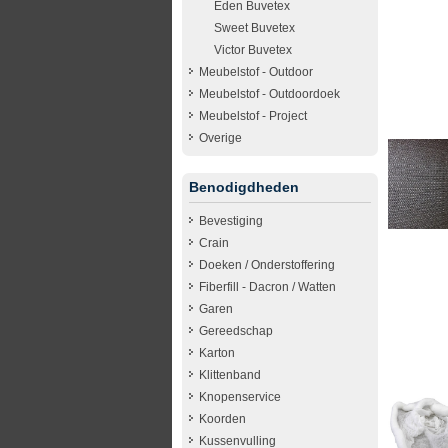
Eden Buvetex
Sweet Buvetex
Victor Buvetex
Meubelstof - Outdoor
Meubelstof - Outdoordoek
Meubelstof - Project
Overige
Benodigdheden
Bevestiging
Crain
Doeken / Onderstoffering
Fiberfill - Dacron / Watten
Garen
Gereedschap
Karton
Klittenband
Knopenservice
Koorden
Kussenvulling