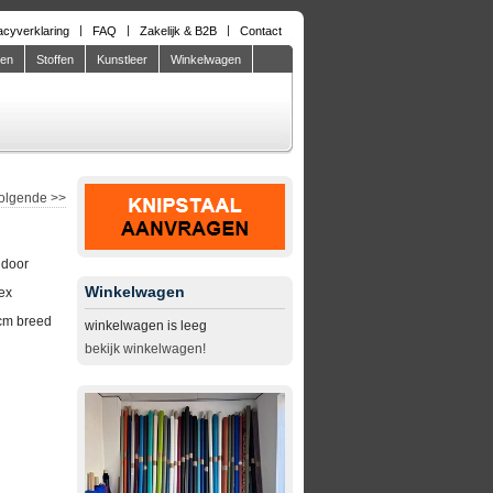
acyverklaring
FAQ
Zakelijk & B2B
Contact
den
Stoffen
Kunstleer
Winkelwagen
olgende
>>
ndoor
Winkelwagen
ex
cm breed
winkelwagen is leeg
bekijk winkelwagen!