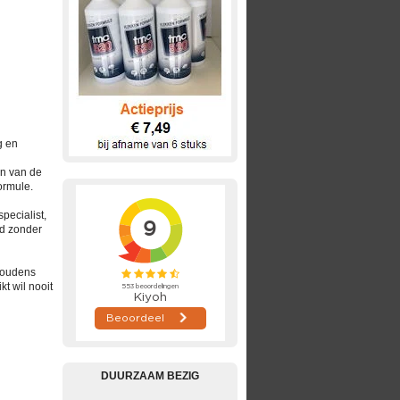
g en
en van de
ormule.
specialist,
rd zonder
shoudens
t wil nooit
DUURZAAM BEZIG