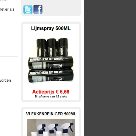
et er als
 worden