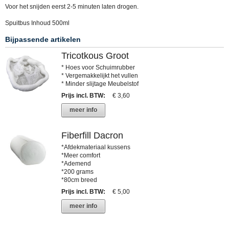
Voor het snijden eerst 2-5 minuten laten drogen.
Spuitbus Inhoud 500ml
Bijpassende artikelen
Tricotkous Groot
* Hoes voor Schuimrubber
* Vergemakkelijkt het vullen
* Minder slijtage Meubelstof
Prijs incl. BTW
:
€ 3,60
meer info
Fiberfill Dacron
*Afdekmateriaal kussens
*Meer comfort
*Ademend
*200 grams
*80cm breed
Prijs incl. BTW
:
€ 5,00
meer info