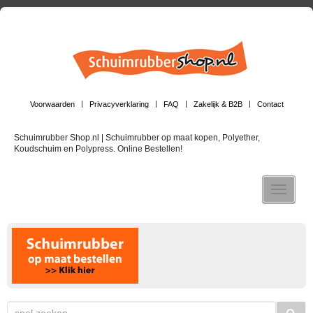
Voorwaarden
Privacyverklaring
FAQ
Zakelijk & B2B
Contact
Schuimrubber Shop.nl | Schuimrubber op maat kopen, Polyether,
Koudschuim en Polypress. Online Bestellen!
Toggle n