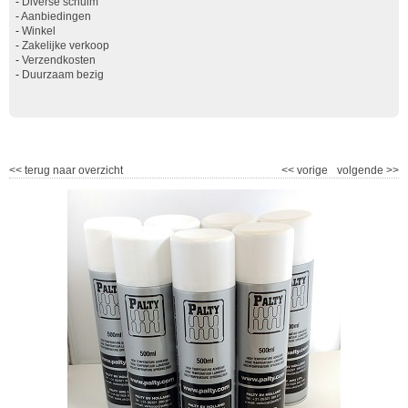
-
Diverse schuim
-
Aanbiedingen
-
Winkel
-
Zakelijke verkoop
-
Verzendkosten
-
Duurzaam bezig
<<
terug naar overzicht
<<
vorige
volgende
>>