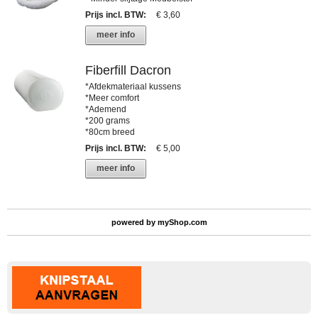
Prijs incl. BTW
:
€ 3,60
meer info
Fiberfill Dacron
*Afdekmateriaal kussens
*Meer comfort
*Ademend
*200 grams
*80cm breed
Prijs incl. BTW
:
€ 5,00
meer info
powered by
myShop.com