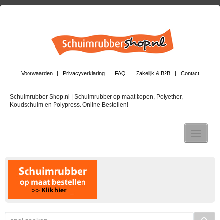
Voorwaarden
Privacyverklaring
FAQ
Zakelijk & B2B
Contact
Schuimrubber Shop.nl | Schuimrubber op maat kopen, Polyether,
Koudschuim en Polypress. Online Bestellen!
Toggle n