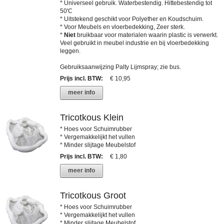
* Universeel gebruik. Waterbestendig. Hittebestendig tot
50'C
* Uitstekend geschikt voor Polyether en Koudschuim.
* Voor Meubels en vloerbedekking, Zeer sterk.
*
Niet
bruikbaar voor materialen waarin plastic is verwerkt.
Veel gebruikt in meubel industrie en bij vloerbedekking
leggen.
Gebruiksaanwijzing Palty Lijmspray; zie bus.
Prijs incl. BTW
:
€ 10,95
meer info
Tricotkous Klein
* Hoes voor Schuimrubber
* Vergemakkelijkt het vullen
* Minder slijtage Meubelstof
Prijs incl. BTW
:
€ 1,80
meer info
Tricotkous Groot
* Hoes voor Schuimrubber
* Vergemakkelijkt het vullen
* Minder slijtage Meubelstof